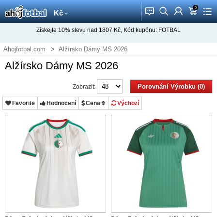
0
󰂱
󰂨
󰃳
󰃦
󰃖
Kč
Získejte
10%
slevu nad
1807
Kč, Kód kupónu:
FOTBAL
Ahojfotbal.com
Alžírsko Dámy MS 2026
Alžírsko Dámy MS 2026
Porovnání Výrobku (0)
Zobrazit:
Favorite
Hodnocení
Cena
Výchozí