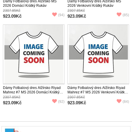
Dámy Fotbalový dres Alžírsko MS
Dámy Fotbalový dres Alžírsko MS
2026 Domácí Krátký Rukáv
2026 Venkovní Krátký Rukáv
2307.85Kč
2307.85Kč
(94)
(85)
923.09Kč
923.09Kč
Dámy Fotbalový dres Alžírsko Riyad
Dámy Fotbalový dres Alžírsko Riyad
Mahrez #7 MS 2026 Domácí Krátký
Mahrez #7 MS 2026 Venkovní Krátký
Rukáv
Rukáv
2307.85Kč
2307.85Kč
(92)
(84)
923.09Kč
923.09Kč