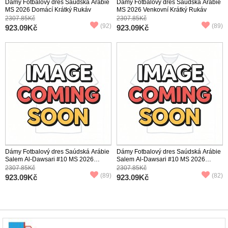
Dámy Fotbalový dres Saúdská Arábie
Dámy Fotbalový dres Saúdská Arábie
MS 2026 Domácí Krátký Rukáv
MS 2026 Venkovní Krátký Rukáv
2307.85Kč
2307.85Kč
(92)
(89)
923.09Kč
923.09Kč
Dámy Fotbalový dres Saúdská Arábie
Dámy Fotbalový dres Saúdská Arábie
Salem Al-Dawsari #10 MS 2026
Salem Al-Dawsari #10 MS 2026
Domácí Krátký Rukáv
Venkovní Krátký Rukáv
2307.85Kč
2307.85Kč
(89)
(82)
923.09Kč
923.09Kč