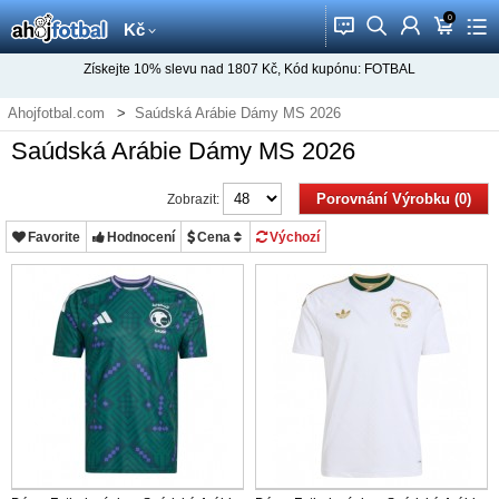
0
󰂱
󰂨
󰃳
󰃦
󰃖
Kč
Získejte
10%
slevu nad
1807
Kč, Kód kupónu:
FOTBAL
Ahojfotbal.com
Saúdská Arábie Dámy MS 2026
Saúdská Arábie Dámy MS 2026
Porovnání Výrobku (0)
Zobrazit:
Favorite
Hodnocení
Cena
Výchozí