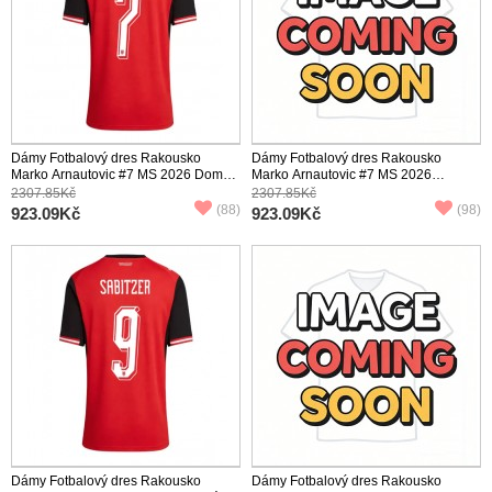
Dámy Fotbalový dres Rakousko
Dámy Fotbalový dres Rakousko
Marko Arnautovic #7 MS 2026 Domácí
Marko Arnautovic #7 MS 2026
Krátký Rukáv
Venkovní Krátký Rukáv
2307.85Kč
2307.85Kč
(88)
(98)
923.09Kč
923.09Kč
Dámy Fotbalový dres Rakousko
Dámy Fotbalový dres Rakousko