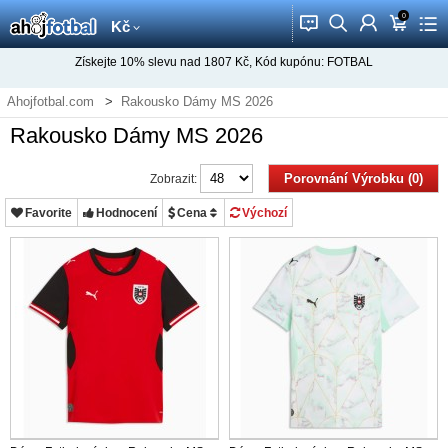
0
󰂱
󰂨
󰃳
󰃦
󰃖
Kč
Získejte
10%
slevu nad
1807
Kč, Kód kupónu:
FOTBAL
Ahojfotbal.com
Rakousko Dámy MS 2026
Rakousko Dámy MS 2026
Porovnání Výrobku (0)
Zobrazit:
Favorite
Hodnocení
Cena
Výchozí