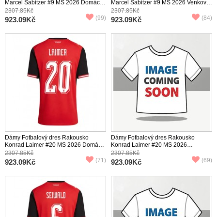
Marcel Sabitzer #9 MS 2026 Domácí
Marcel Sabitzer #9 MS 2026 Venkovní
Krátký Rukáv
Krátký Rukáv
2307.85Kč
2307.85Kč
(99)
(84)
923.09Kč
923.09Kč
Dámy Fotbalový dres Rakousko
Dámy Fotbalový dres Rakousko
Konrad Laimer #20 MS 2026 Domácí
Konrad Laimer #20 MS 2026
Krátký Rukáv
Venkovní Krátký Rukáv
2307.85Kč
2307.85Kč
(71)
(69)
923.09Kč
923.09Kč