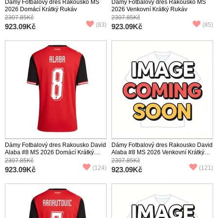
Dámy Fotbalový dres Rakousko MS
Dámy Fotbalový dres Rakousko MS
2026 Domácí Krátký Rukáv
2026 Venkovní Krátký Rukáv
2307.85Kč
2307.85Kč
(83)
(85)
923.09Kč
923.09Kč
Dámy Fotbalový dres Rakousko David
Dámy Fotbalový dres Rakousko David
Alaba #8 MS 2026 Domácí Krátký
Alaba #8 MS 2026 Venkovní Krátký
Rukáv
Rukáv
2307.85Kč
2307.85Kč
(124)
(121)
923.09Kč
923.09Kč