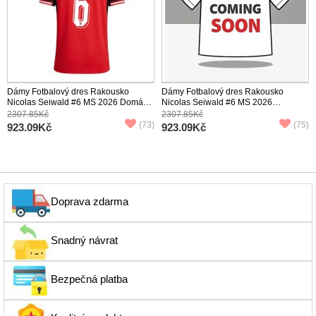
Dámy Fotbalový dres Rakousko
Dámy Fotbalový dres Rakousko
Nicolas Seiwald #6 MS 2026 Domácí
Nicolas Seiwald #6 MS 2026
Krátký Rukáv
Venkovní Krátký Rukáv
2307.85Kč
2307.85Kč
(73)
(75)
923.09Kč
923.09Kč
Doprava zdarma
Snadný návrat
Bezpečná platba