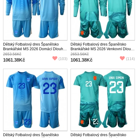
Dětský Fotbalový dres Španělsko
Dětský Fotbalový dres Španělsko
Brankářské MS 2026 Domácí Dlouhý
Brankářské MS 2026 Venkovní Dlouhý
Rukáv (+ trenýrky)
Rukáv (+ trenýrky)
2653.56Kč
2653.56Kč
(103)
(114)
1061.38Kč
1061.38Kč
Dětský Fotbalový dres Španělsko
Dětský Fotbalový dres Španělsko