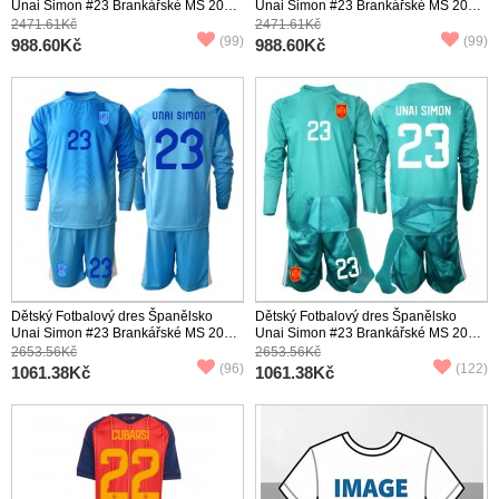
Unai Simon #23 Brankářské MS 2026
Unai Simon #23 Brankářské MS 2026
Domácí Krátký Rukáv (+ trenýrky)
Venkovní Krátký Rukáv (+ trenýrky)
2471.61Kč
2471.61Kč
(99)
(99)
988.60Kč
988.60Kč
Dětský Fotbalový dres Španělsko
Dětský Fotbalový dres Španělsko
Unai Simon #23 Brankářské MS 2026
Unai Simon #23 Brankářské MS 2026
Domácí Dlouhý Rukáv (+ trenýrky)
Venkovní Dlouhý Rukáv (+ trenýrky)
2653.56Kč
2653.56Kč
(96)
(122)
1061.38Kč
1061.38Kč