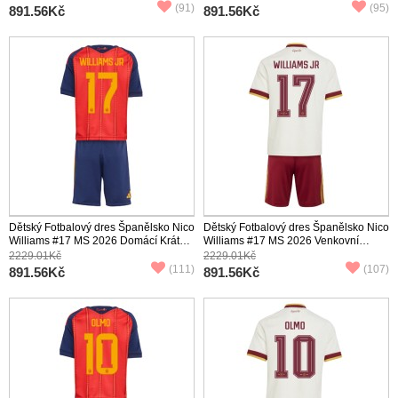
(91)
(95)
891.56Kč
891.56Kč
Dětský Fotbalový dres Španělsko Nico
Dětský Fotbalový dres Španělsko Nico
Williams #17 MS 2026 Domácí Krátký
Williams #17 MS 2026 Venkovní
Rukáv (+ trenýrky)
Krátký Rukáv (+ trenýrky)
2229.01Kč
2229.01Kč
(111)
(107)
891.56Kč
891.56Kč