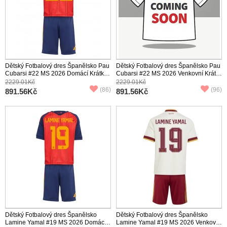
Dětský Fotbalový dres Španělsko Pau
Dětský Fotbalový dres Španělsko Pau
Cubarsi #22 MS 2026 Domácí Krátký
Cubarsi #22 MS 2026 Venkovní Krátký
Rukáv (+ trenýrky)
Rukáv (+ trenýrky)
2229.01Kč
2229.01Kč
(86)
(96)
891.56Kč
891.56Kč
Dětský Fotbalový dres Španělsko
Dětský Fotbalový dres Španělsko
Lamine Yamal #19 MS 2026 Domácí
Lamine Yamal #19 MS 2026 Venkovní