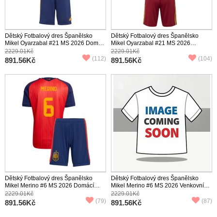
Dětský Fotbalový dres Španělsko
Dětský Fotbalový dres Španělsko
Mikel Oyarzabal #21 MS 2026 Domácí
Mikel Oyarzabal #21 MS 2026
Krátký Rukáv (+ trenýrky)
Venkovní Krátký Rukáv (+ trenýrky)
2229.01Kč
2229.01Kč
(112)
(104)
891.56Kč
891.56Kč
Dětský Fotbalový dres Španělsko
Dětský Fotbalový dres Španělsko
Mikel Merino #6 MS 2026 Domácí
Mikel Merino #6 MS 2026 Venkovní
Krátký Rukáv (+ trenýrky)
Krátký Rukáv (+ trenýrky)
2229.01Kč
2229.01Kč
(79)
(87)
891.56Kč
891.56Kč