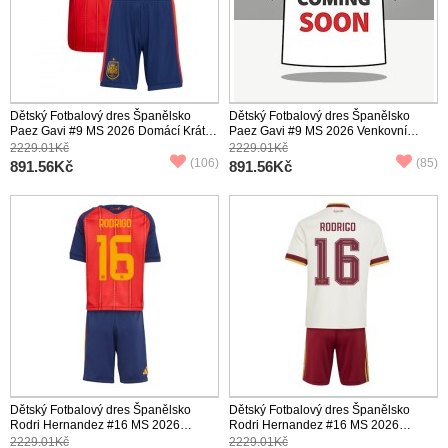
Dětský Fotbalový dres Španělsko
Dětský Fotbalový dres Španělsko
Paez Gavi #9 MS 2026 Domácí Krátký
Paez Gavi #9 MS 2026 Venkovní
Rukáv (+ trenýrky)
Krátký Rukáv (+ trenýrky)
2229.01Kč
2229.01Kč
(106)
(85)
891.56Kč
891.56Kč
Dětský Fotbalový dres Španělsko
Dětský Fotbalový dres Španělsko
Rodri Hernandez #16 MS 2026
Rodri Hernandez #16 MS 2026
Domácí Krátký Rukáv (+ trenýrky)
Venkovní Krátký Rukáv (+ trenýrky)
2229.01Kč
2229.01Kč