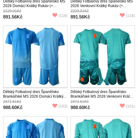
Dětský Fotbalový dres Španělsko MS
Dětský Fotbalový dres Španělsko MS
2026 Domácí Krátký Rukáv (+
2026 Venkovní Krátký Rukáv (+
trenýrky)
trenýrky)
2229.01Kč
2229.01Kč
(118)
(118)
891.56Kč
891.56Kč
Dětský Fotbalový dres Španělsko
Dětský Fotbalový dres Španělsko
Brankářské MS 2026 Domácí Krátký
Brankářské MS 2026 Venkovní Krátký
Rukáv (+ trenýrky)
Rukáv (+ trenýrky)
2471.61Kč
2471.61Kč
(103)
(101)
988.60Kč
988.60Kč