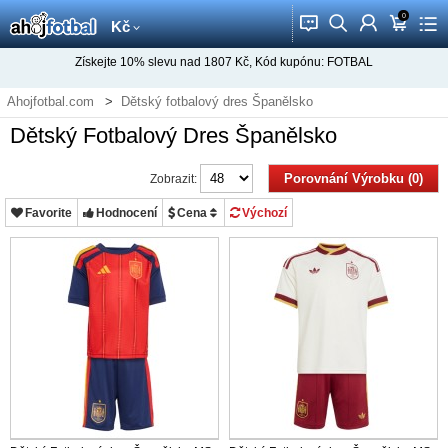
0
󰂱
󰂨
󰃳
󰃦
󰃖
Kč
Získejte
10%
slevu nad
1807
Kč, Kód kupónu:
FOTBAL
Ahojfotbal.com
Dětský fotbalový dres Španělsko
Dětský Fotbalový Dres Španělsko
Porovnání Výrobku (0)
Zobrazit:
Favorite
Hodnocení
Cena
Výchozí