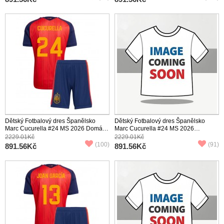
Dětský Fotbalový dres Španělsko
Dětský Fotbalový dres Španělsko
Marc Cucurella #24 MS 2026 Domácí
Marc Cucurella #24 MS 2026
Krátký Rukáv (+ trenýrky)
Venkovní Krátký Rukáv (+ trenýrky)
2229.01Kč
2229.01Kč
(100)
(91)
891.56Kč
891.56Kč