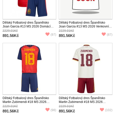
Dětský Fotbalový dres Španělsko
Dětský Fotbalový dres Španělsko
Joan Garcia #13 MS 2026 Domácí
Joan Garcia #13 MS 2026 Venkovní
Krátký Rukáv (+ trenýrky)
Krátký Rukáv (+ trenýrky)
2229.01Kč
2229.01Kč
(97)
(87)
891.56Kč
891.56Kč
Dětský Fotbalový dres Španělsko
Dětský Fotbalový dres Španělsko
Martin Zubimendi #18 MS 2026
Martin Zubimendi #18 MS 2026
Domácí Krátký Rukáv (+ trenýrky)
Venkovní Krátký Rukáv (+ trenýrky)
2229.01Kč
2229.01Kč
(98)
(102)
891.56Kč
891.56Kč