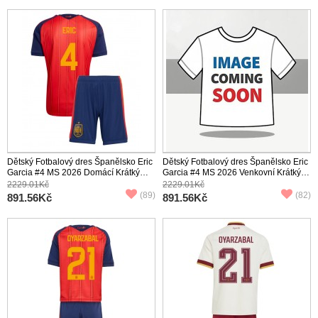
Dětský Fotbalový dres Španělsko Eric
Dětský Fotbalový dres Španělsko Eric
Garcia #4 MS 2026 Domácí Krátký
Garcia #4 MS 2026 Venkovní Krátký
Rukáv (+ trenýrky)
Rukáv (+ trenýrky)
2229.01Kč
2229.01Kč
(89)
(82)
891.56Kč
891.56Kč