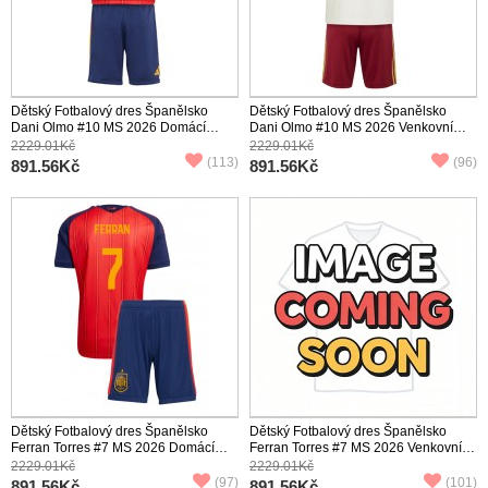
Dětský Fotbalový dres Španělsko
Dětský Fotbalový dres Španělsko
Dani Olmo #10 MS 2026 Domácí
Dani Olmo #10 MS 2026 Venkovní
Krátký Rukáv (+ trenýrky)
Krátký Rukáv (+ trenýrky)
2229.01Kč
2229.01Kč
(113)
(96)
891.56Kč
891.56Kč
Dětský Fotbalový dres Španělsko
Dětský Fotbalový dres Španělsko
Ferran Torres #7 MS 2026 Domácí
Ferran Torres #7 MS 2026 Venkovní
Krátký Rukáv (+ trenýrky)
Krátký Rukáv (+ trenýrky)
2229.01Kč
2229.01Kč
(97)
(101)
891.56Kč
891.56Kč