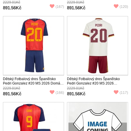
Krátký Rukáv (+ trenýrky)
Krátký Rukáv (+ trenýrky)
2229.01Kč
2229.01Kč
(167)
(120)
891.56Kč
891.56Kč
Dětský Fotbalový dres Španělsko
Dětský Fotbalový dres Španělsko
Pedri Gonzalez #20 MS 2026 Domácí
Pedri Gonzalez #20 MS 2026
Krátký Rukáv (+ trenýrky)
Venkovní Krátký Rukáv (+ trenýrky)
2229.01Kč
2229.01Kč
(166)
(117)
891.56Kč
891.56Kč