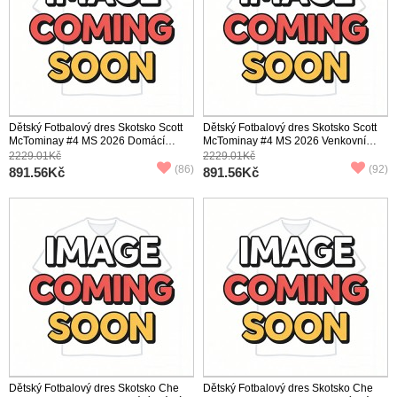
Dětský Fotbalový dres Skotsko Scott
Dětský Fotbalový dres Skotsko Scott
McTominay #4 MS 2026 Domácí
McTominay #4 MS 2026 Venkovní
Krátký Rukáv (+ trenýrky)
Krátký Rukáv (+ trenýrky)
2229.01Kč
2229.01Kč
(86)
(92)
891.56Kč
891.56Kč
Dětský Fotbalový dres Skotsko Che
Dětský Fotbalový dres Skotsko Che