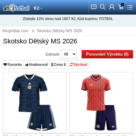
0
󰂱
󰂨
󰃳
󰃦
󰃖
Kč
Získejte
10%
slevu nad
1807
Kč, Kód kupónu:
FOTBAL
Ahojfotbal.com
Skotsko Dětský MS 2026
Skotsko Dětský MS 2026
Porovnání Výrobku (0)
Zobrazit:
Favorite
Hodnocení
Cena
Výchozí