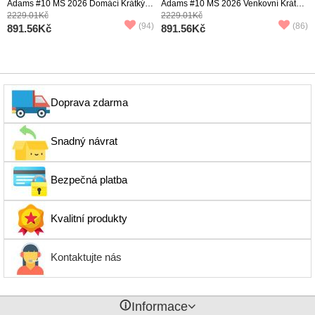
Adams #10 MS 2026 Domácí Krátký
Adams #10 MS 2026 Venkovní Krátký
Rukáv (+ trenýrky)
Rukáv (+ trenýrky)
2229.01Kč
2229.01Kč
(94)
(86)
891.56Kč
891.56Kč
Doprava zdarma
Snadný návrat
Bezpečná platba
Kvalitní produkty
Kontaktujte nás
󰈢
Informace