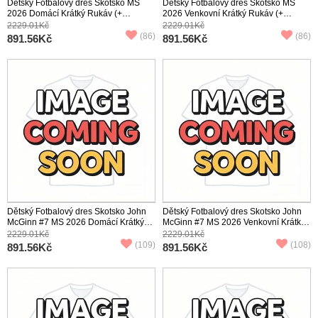
Dětský Fotbalový dres Skotsko MS
Dětský Fotbalový dres Skotsko MS
2026 Domácí Krátký Rukáv (+
2026 Venkovní Krátký Rukáv (+
trenýrky)
trenýrky)
2229.01Kč
2229.01Kč
(86)
(86)
891.56Kč
891.56Kč
Dětský Fotbalový dres Skotsko John
Dětský Fotbalový dres Skotsko John
McGinn #7 MS 2026 Domácí Krátký
McGinn #7 MS 2026 Venkovní Krátký
Rukáv (+ trenýrky)
Rukáv (+ trenýrky)
2229.01Kč
2229.01Kč
(109)
(108)
891.56Kč
891.56Kč