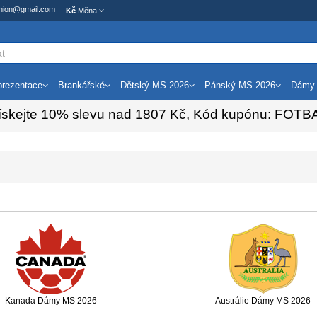
ashion@gmail.com
Kč
Měna
rezentace
Brankářské
Dětský MS 2026
Pánský MS 2026
Dámy
ískejte
10%
slevu nad
1807
Kč, Kód kupónu:
FOTB
Kanada Dámy MS 2026
Austrálie Dámy MS 2026