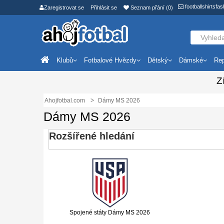
footballshirtsf
Zaregistrovat se
Přihlásit se
Seznam přání (0)
Klubů
Fotbalové Hvězdy
Dětský
Dámské
Rep
Z
Ahojfotbal.com
Dámy MS 2026
Dámy MS 2026
Rozšířené hledání
Spojené státy Dámy MS 2026