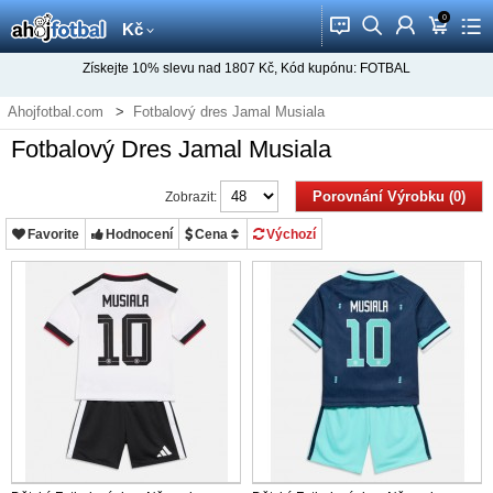
0
󰂱
󰂨
󰃳
󰃦
󰃖
Kč
Získejte
10%
slevu nad
1807
Kč, Kód kupónu:
FOTBAL
Ahojfotbal.com
Fotbalový dres Jamal Musiala
Fotbalový Dres Jamal Musiala
Porovnání Výrobku (0)
Zobrazit:
Favorite
Hodnocení
Cena
Výchozí