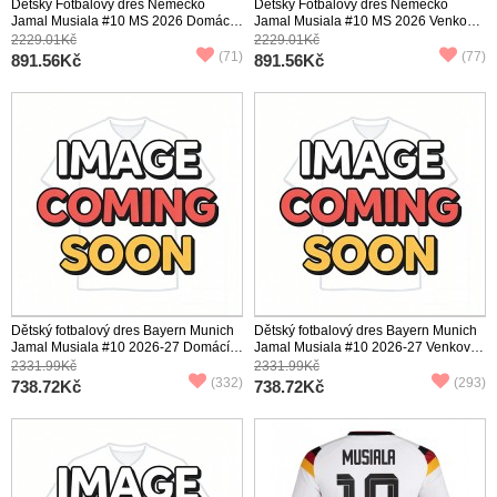
Dětský Fotbalový dres Německo
Dětský Fotbalový dres Německo
Jamal Musiala #10 MS 2026 Domácí
Jamal Musiala #10 MS 2026 Venkovní
Krátký Rukáv (+ trenýrky)
Krátký Rukáv (+ trenýrky)
2229.01Kč
2229.01Kč
(71)
(77)
891.56Kč
891.56Kč
Dětský fotbalový dres Bayern Munich
Dětský fotbalový dres Bayern Munich
Jamal Musiala #10 2026-27 Domácí
Jamal Musiala #10 2026-27 Venkovní
Krátký Rukáv (+ trenýrky)
Krátký Rukáv (+ trenýrky)
2331.99Kč
2331.99Kč
(332)
(293)
738.72Kč
738.72Kč