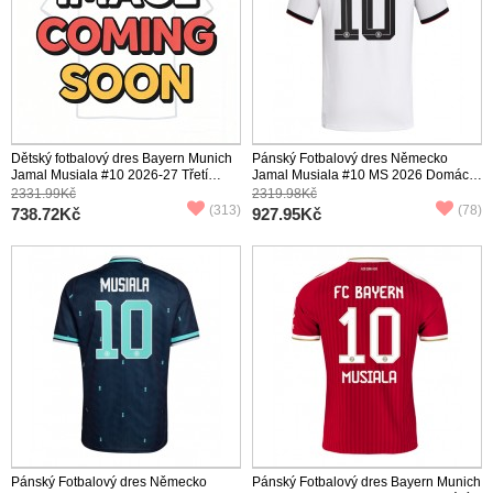
Dětský fotbalový dres Bayern Munich
Pánský Fotbalový dres Německo
Jamal Musiala #10 2026-27 Třetí
Jamal Musiala #10 MS 2026 Domácí
Krátký Rukáv (+ trenýrky)
Krátký Rukáv
2331.99Kč
2319.98Kč
(313)
(78)
738.72Kč
927.95Kč
Pánský Fotbalový dres Německo
Pánský Fotbalový dres Bayern Munich