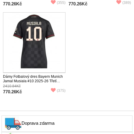
(355)
(389)
770.26Kč
770.26Kč
Dámy Fotbalový dres Bayern Munich
Jamal Musiala #10 2025-26 Třetí
Krátký Rukáv
2410.84Kč
(375)
770.26Kč
Doprava zdarma