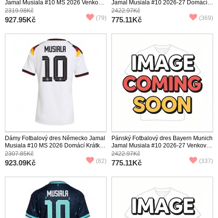
Jamal Musiala #10 MS 2026 Venkovní
Jamal Musiala #10 2026-27 Domácí
Krátký Rukáv
Krátký Rukáv
2319.98Kč
2422.97Kč
(79)
(369)
927.95Kč
775.11Kč
Dámy Fotbalový dres Německo Jamal
Pánský Fotbalový dres Bayern Munich
Musiala #10 MS 2026 Domácí Krátký
Jamal Musiala #10 2026-27 Venkovní
Rukáv
Krátký Rukáv
2307.85Kč
2422.97Kč
(82)
(337)
923.09Kč
775.11Kč