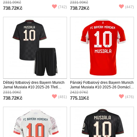
Krátký Rukáv (+ trenýrky)
Krátký Rukáv (+ trenýrky)
2331.99Kč
2331.99Kč
(742)
(447)
738.72Kč
738.72Kč
Dětský fotbalový dres Bayern Munich
Pánský Fotbalový dres Bayern Munich
Jamal Musiala #10 2025-26 Třetí
Jamal Musiala #10 2025-26 Domácí
Krátký Rukáv (+ trenýrky)
Krátký Rukáv
2331.99Kč
2422.97Kč
(481)
(476)
738.72Kč
775.11Kč