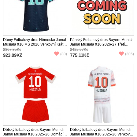
Dámy Fotbalový dres Německo Jamal
Pánský Fotbalový dres Bayern Munich
Musiala #10 MS 2026 Venkovní Krátký
Jamal Musiala #10 2026-27 Třetí
Rukáv
Krátký Rukáv
2307.85Kč
2422.97Kč
(80)
(305)
923.09Kč
775.11Kč
Dětský fotbalový dres Bayern Munich
Dětský fotbalový dres Bayern Munich
Jamal Musiala #10 2025-26 Domácí
Jamal Musiala #10 2025-26 Venkovní