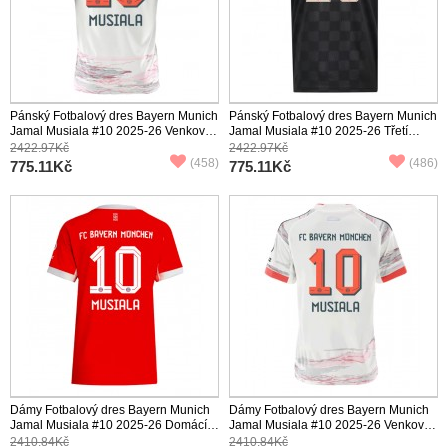
Pánský Fotbalový dres Bayern Munich
Pánský Fotbalový dres Bayern Munich
Jamal Musiala #10 2025-26 Venkovní
Jamal Musiala #10 2025-26 Třetí
Krátký Rukáv
Krátký Rukáv
2422.97Kč
2422.97Kč
(458)
(486)
775.11Kč
775.11Kč
Dámy Fotbalový dres Bayern Munich
Dámy Fotbalový dres Bayern Munich
Jamal Musiala #10 2025-26 Domácí
Jamal Musiala #10 2025-26 Venkovní
Krátký Rukáv
Krátký Rukáv
2410.84Kč
2410.84Kč