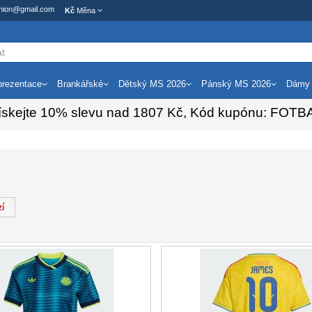
ashion@gmail.com
Kč
Měna
rezentace
Brankářské
Dětský MS 2026
Pánský MS 2026
Dámy
ískejte
10%
slevu nad
1807
Kč, Kód kupónu:
FOTB
í