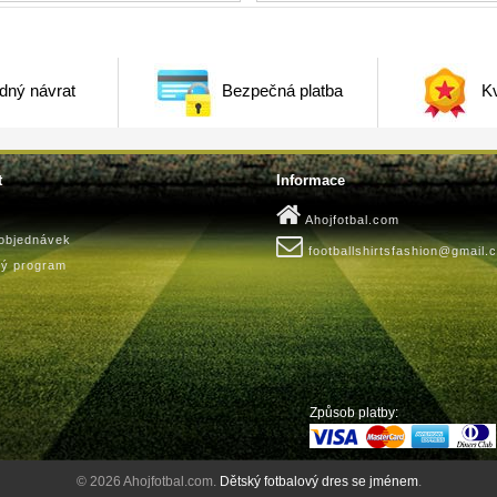
dný návrat
Bezpečná platba
Kv
t
Informace
Ahojfotbal.com
 objednávek
footballshirtsfashion@gmail.
ký program
Způsob platby:
© 2026 Ahojfotbal.com.
Dětský fotbalový dres se jménem
.