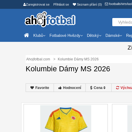
footballshirtsf
Zaregistrovat se
Přihlásit se
Seznam přání (0)
Klubů
Fotbalové Hvězdy
Dětský
Dámské
Rep
Z
Ahojfotbal.com
Kolumbie Dámy MS 2026
Kolumbie Dámy MS 2026
Favorite
Hodnocení
Cena
Výchoz