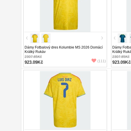
Dámy Fotbalový dres Kolumbie MS 2026 Domácí
Dámy Fotba
Krátký Rukáv
Krátký Ruk
2307.85Kč
2307.85Kč
(111)
923.09Kč
923.09Kč