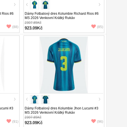
d Rios #6
Dámy Fotbalový dres Kolumbie Richard Rios #6
MS 2026 Venkovní Krátký Rukáv
2307.85Kč
(88)
(85)
923.09Kč
ucumi #3
Dámy Fotbalový dres Kolumbie Jhon Lucumi #3
MS 2026 Venkovní Krátký Rukáv
2307.85Kč
(91)
(96)
923.09Kč