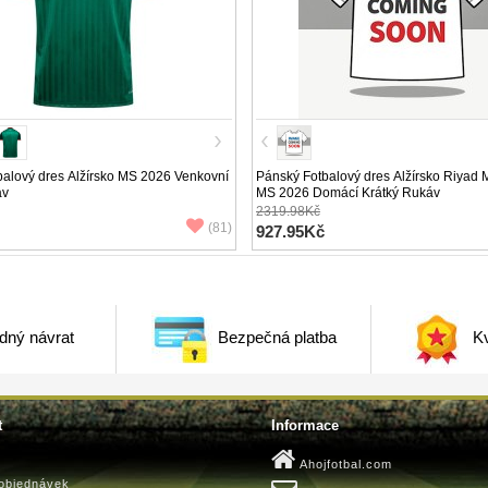
alový dres Alžírsko MS 2026 Venkovní
Pánský Fotbalový dres Alžírsko Riyad
áv
MS 2026 Domácí Krátký Rukáv
2319.98Kč
(81)
927.95Kč
dný návrat
Bezpečná platba
Kv
t
Informace
Ahojfotbal.com
 objednávek