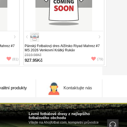
 Mahrez #7
Pánský Fotbalový dres Alžírsko Riyad Mahrez #7
MS 2026 Venkovní Krátký Rukáv
2319.98Kč
(81)
(79)
927.95Kč
alitní produkty
Kontaktujte nás
Levné fotbalové dresy z nejlepšího
fotbalového obchodu
Vítejte na Ahojfotbal.com, kompletní průvodce