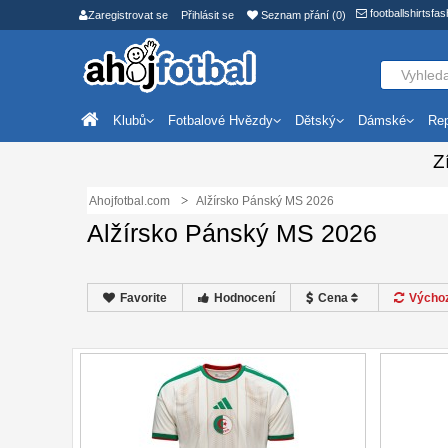
footballshirtsf
Zaregistrovat se
Přihlásit se
Seznam přání (0)
Klubů
Fotbalové Hvězdy
Dětský
Dámské
Rep
Z
Ahojfotbal.com
Alžírsko Pánský MS 2026
Alžírsko Pánský MS 2026
Favorite
Hodnocení
Cena
Výchoz