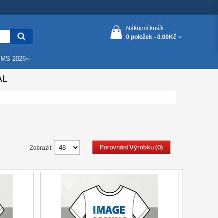
Nákupní košík
0 položek -
0.00Kč
 MS 2026
AL
Porovnání Výrobku (0)
Zobrazit: