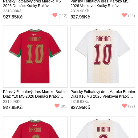
Pánský Fotbalový dres Maroko MS
Pánský Fotbalový dres Maroko MS
2026 Domácí Krátký Rukáv
2026 Venkovní Krátký Rukáv
2319.98Kč
2319.98Kč
(112)
(95)
927.95Kč
927.95Kč
Pánský Fotbalový dres Maroko Brahim
Pánský Fotbalový dres Maroko Brahim
Diaz #10 MS 2026 Domácí Krátký
Diaz #10 MS 2026 Venkovní Krátký
Rukáv
Rukáv
2319.98Kč
2319.98Kč
(95)
(92)
927.95Kč
927.95Kč