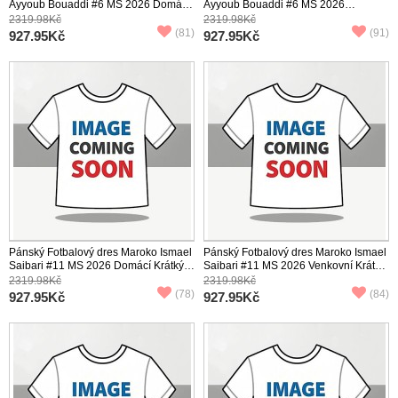
Ayyoub Bouaddi #6 MS 2026 Domácí
Ayyoub Bouaddi #6 MS 2026
Krátký Rukáv
Venkovní Krátký Rukáv
2319.98Kč
2319.98Kč
(81)
(91)
927.95Kč
927.95Kč
Pánský Fotbalový dres Maroko Ismael
Pánský Fotbalový dres Maroko Ismael
Saibari #11 MS 2026 Domácí Krátký
Saibari #11 MS 2026 Venkovní Krátký
Rukáv
Rukáv
2319.98Kč
2319.98Kč
(78)
(84)
927.95Kč
927.95Kč