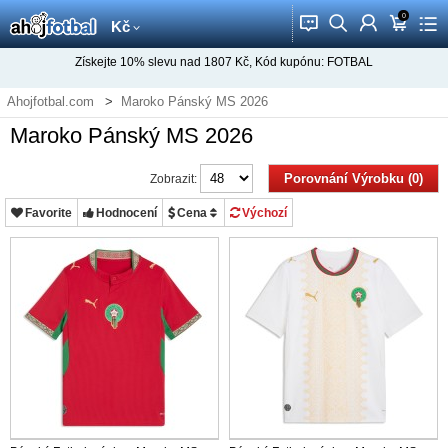
0
󰂱
󰂨
󰃳
󰃦
󰃖
Kč
Získejte
10%
slevu nad
1807
Kč, Kód kupónu:
FOTBAL
Ahojfotbal.com
Maroko Pánský MS 2026
Maroko Pánský MS 2026
Porovnání Výrobku (0)
Zobrazit:
Favorite
Hodnocení
Cena
Výchozí