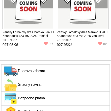
Pánský Fotbalový dres Maroko Bilal El
Pánský Fotbalový dres Maroko Bilal El
Khannouss #23 MS 2026 Domácí
Khannouss #23 MS 2026 Venkovní
Krátký Rukáv
Krátký Rukáv
2319.98Kč
2319.98Kč
(86)
(84)
927.95Kč
927.95Kč
Doprava zdarma
Snadný návrat
Bezpečná platba