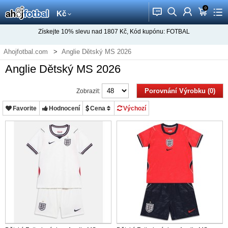
0
󰂱
󰂨
󰃳
󰃦
󰃖
Kč
Získejte
10%
slevu nad
1807
Kč, Kód kupónu:
FOTBAL
Ahojfotbal.com
Anglie Dětský MS 2026
Anglie Dětský MS 2026
Porovnání Výrobku (0)
Zobrazit:
Favorite
Hodnocení
Cena
Výchozí