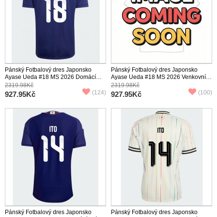
Pánský Fotbalový dres Japonsko
Pánský Fotbalový dres Japonsko
Ayase Ueda #18 MS 2026 Domácí
Ayase Ueda #18 MS 2026 Venkovní
Krátký Rukáv
Krátký Rukáv
2319.98Kč
2319.98Kč
(124)
(100)
927.95Kč
927.95Kč
Pánský Fotbalový dres Japonsko
Pánský Fotbalový dres Japonsko