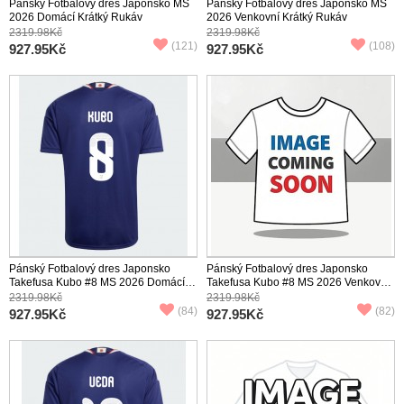
Pánský Fotbalový dres Japonsko MS
Pánský Fotbalový dres Japonsko MS
2026 Domácí Krátký Rukáv
2026 Venkovní Krátký Rukáv
2319.98Kč
2319.98Kč
(121)
(108)
927.95Kč
927.95Kč
Pánský Fotbalový dres Japonsko
Pánský Fotbalový dres Japonsko
Takefusa Kubo #8 MS 2026 Domácí
Takefusa Kubo #8 MS 2026 Venkovní
Krátký Rukáv
Krátký Rukáv
2319.98Kč
2319.98Kč
(84)
(82)
927.95Kč
927.95Kč