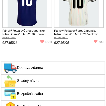
Pánský Fotbalový dres Japonsko
Pánský Fotbalový dres Japonsko
Ritsu Doan #10 MS 2026 Domácí
Ritsu Doan #10 MS 2026 Venkovní
Krátký Rukáv
Krátký Rukáv
2319.98Kč
2319.98Kč
(104)
(95)
927.95Kč
927.95Kč
Doprava zdarma
Snadný návrat
Bezpečná platba