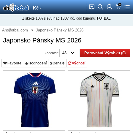
0
󰂱
󰂨
󰃳
󰃦
󰃖
Kč
Získejte
10%
slevu nad
1807
Kč, Kód kupónu:
FOTBAL
Ahojfotbal.com
Japonsko Pánský MS 2026
Japonsko Pánský MS 2026
Porovnání Výrobku (0)
Zobrazit:
Favorite
Hodnocení
Cena
Výchozí