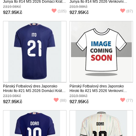
Junya Ito #14 MS 2026 Domácí Krátký
Junya Ito #14 MS 2026 Venkovní
Rukáv
Krátký Rukáv
2319.98Kč
2319.98Kč
(105)
(87)
927.95Kč
927.95Kč
Pánský Fotbalový dres Japonsko
Pánský Fotbalový dres Japonsko
Hiroki Ito #21 MS 2026 Domácí Krátký
Hiroki Ito #21 MS 2026 Venkovní
Rukáv
Krátký Rukáv
2319.98Kč
2319.98Kč
(88)
(77)
927.95Kč
927.95Kč