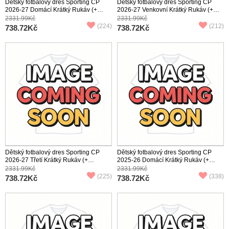
Dětský fotbalový dres Sporting CP
Dětský fotbalový dres Sporting CP
2026-27 Domácí Krátký Rukáv (+
2026-27 Venkovní Krátký Rukáv (+
trenýrky)
trenýrky)
2331.99Kč
2331.99Kč
(224)
(212)
738.72Kč
738.72Kč
Dětský fotbalový dres Sporting CP
Dětský fotbalový dres Sporting CP
2026-27 Třetí Krátký Rukáv (+
2025-26 Domácí Krátký Rukáv (+
trenýrky)
trenýrky)
2331.99Kč
2331.99Kč
(225)
(338)
738.72Kč
738.72Kč