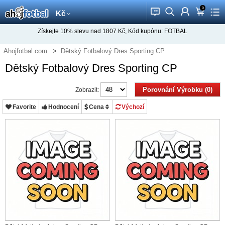
0
󰂱
󰂨
󰃳
󰃦
󰃖
Kč
Získejte
10%
slevu nad
1807
Kč, Kód kupónu:
FOTBAL
Ahojfotbal.com
Dětský Fotbalový Dres Sporting CP
Dětský Fotbalový Dres Sporting CP
Porovnání Výrobku (0)
Zobrazit:
Favorite
Hodnocení
Cena
Výchozí