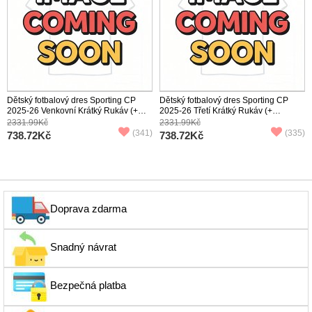
Dětský fotbalový dres Sporting CP
Dětský fotbalový dres Sporting CP
2025-26 Venkovní Krátký Rukáv (+
2025-26 Třetí Krátký Rukáv (+
trenýrky)
trenýrky)
2331.99Kč
2331.99Kč
(341)
(335)
738.72Kč
738.72Kč
Doprava zdarma
Snadný návrat
Bezpečná platba