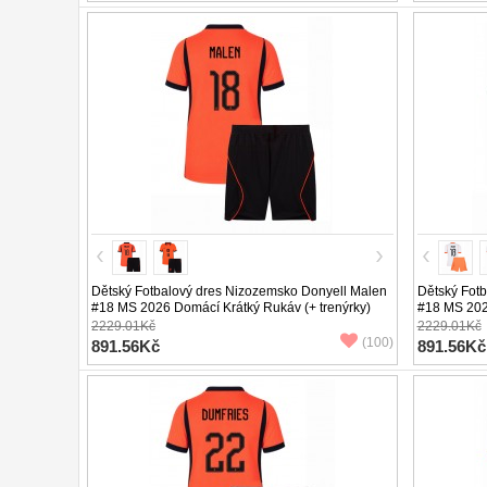
Dětský Fotbalový dres Nizozemsko Donyell Malen
Dětský Fot
#18 MS 2026 Domácí Krátký Rukáv (+ trenýrky)
#18 MS 2026
2229.01Kč
2229.01Kč
(100)
891.56Kč
891.56Kč