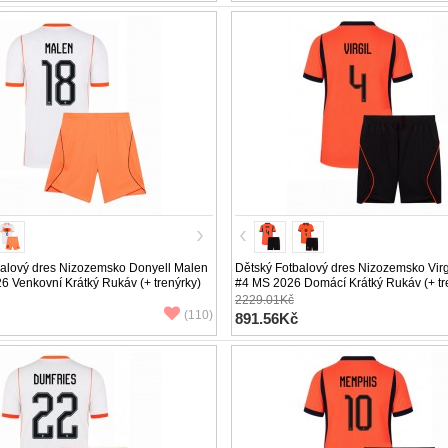
balový dres Nizozemsko Donyell Malen
Dětský Fotbalový dres Nizozemsko Virgi
 Venkovní Krátký Rukáv (+ trenýrky)
#4 MS 2026 Domácí Krátký Rukáv (+ tr
2229.01Kč
(110)
891.56Kč