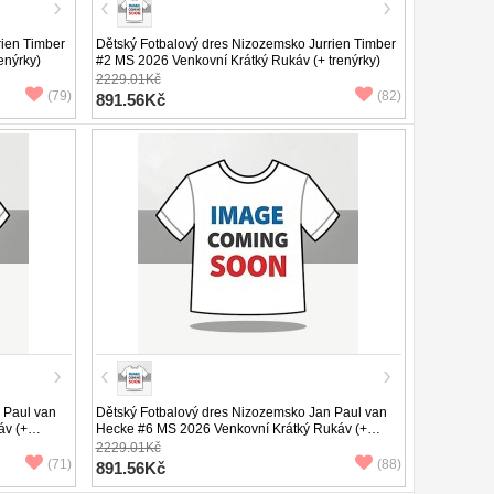
rien Timber
Dětský Fotbalový dres Nizozemsko Jurrien Timber
enýrky)
#2 MS 2026 Venkovní Krátký Rukáv (+ trenýrky)
2229.01Kč
(79)
(82)
891.56Kč
 Paul van
Dětský Fotbalový dres Nizozemsko Jan Paul van
áv (+
Hecke #6 MS 2026 Venkovní Krátký Rukáv (+
trenýrky)
2229.01Kč
(71)
(88)
891.56Kč