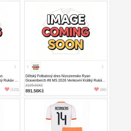
an
Dětský Fotbalový dres Nizozemsko Ryan
ký Rukáv (+
Gravenberch #8 MS 2026 Venkovní Krátký Rukáv
(+ trenýrky)
2229.01Kč
(123)
(96)
891.56Kč