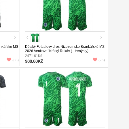
ankářské MS
Dětský Fotbalový dres Nizozemsko Brankářské MS
2026 Venkovní Krátký Rukáv (+ trenýrky)
2471.61Kč
(88)
(96)
988.60Kč