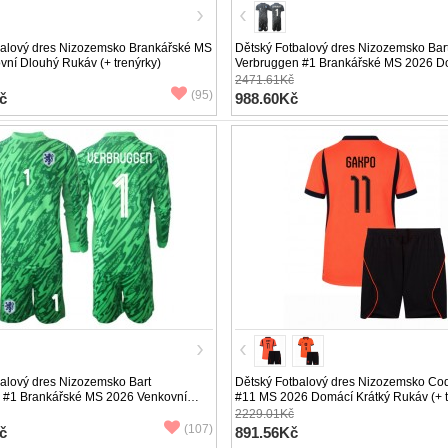
balový dres Nizozemsko Brankářské MS
Dětský Fotbalový dres Nizozemsko Bar
ní Dlouhý Rukáv (+ trenýrky)
Verbruggen #1 Brankářské MS 2026 D
Krátký Rukáv (+ trenýrky)
2471.61Kč
(95)
č
988.60Kč
alový dres Nizozemsko Bart
Dětský Fotbalový dres Nizozemsko Co
 #1 Brankářské MS 2026 Venkovní
#11 MS 2026 Domácí Krátký Rukáv (+ t
v (+ trenýrky)
2229.01Kč
(107)
č
891.56Kč