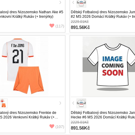
balový dres Nizozemsko Nathan Ake #5
Dětský Fotbalový dres Nizozemsko Jur
kovní Krátký Rukáv (+ trenýrky)
#2 MS 2026 Domácí Krátký Rukáv (+ tr
2229.01Kč
(117)
891.56Kč
alový dres Nizozemsko Frenkie de
Dětský Fotbalový dres Nizozemsko Jan
S 2026 Venkovní Krátký Rukáv (+
Hecke #6 MS 2026 Domácí Krátký Ruk
trenýrky)
2229.01Kč
(107)
891.56Kč