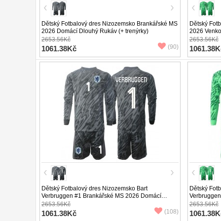
Dětský Fotbalový dres Nizozemsko Brankářské MS
Dětský Fot
2026 Domácí Dlouhý Rukáv (+ trenýrky)
2026 Venkov
2653.56Kč
2653.56Kč
(90)
1061.38Kč
1061.38K
Dětský Fotbalový dres Nizozemsko Bart
Dětský Fotb
Verbruggen #1 Brankářské MS 2026 Domácí
Verbruggen
Dlouhý Rukáv (+ trenýrky)
Dlouhý Ruká
2653.56Kč
2653.56Kč
(108)
1061.38Kč
1061.38K