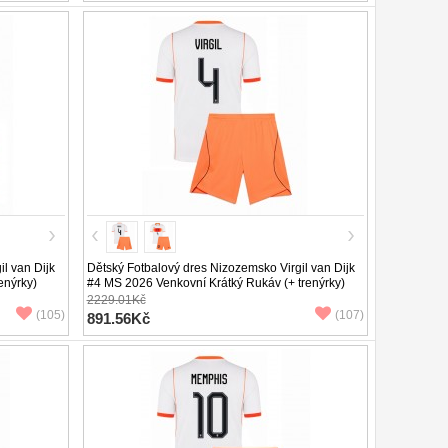
l van Dijk
Dětský Fotbalový dres Nizozemsko Virgil van Dijk
enýrky)
#4 MS 2026 Venkovní Krátký Rukáv (+ trenýrky)
2229.01Kč
(105)
(107)
891.56Kč