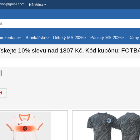
ashion@gmail.com
Kč
Měna
rezentace
Brankářské
Dětský MS 2026
Pánský MS 2026
Dámy
ískejte
10%
slevu nad
1807
Kč, Kód kupónu:
FOTB
í
í