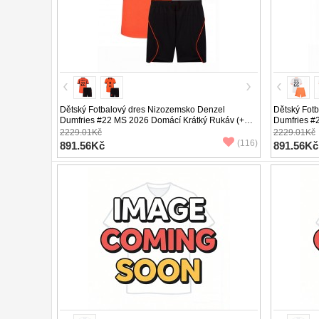
Dětský Fotbalový dres Nizozemsko Denzel
Dětský Fot
Dumfries #22 MS 2026 Domácí Krátký Rukáv (+
Dumfries #
trenýrky)
trenýrky)
2229.01Kč
2229.01Kč
(116)
891.56Kč
891.56Kč