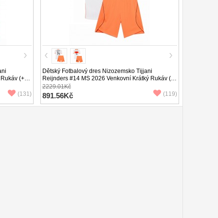
ani
Dětský Fotbalový dres Nizozemsko Tijjani
 Rukáv (+
Reijnders #14 MS 2026 Venkovní Krátký Rukáv (+
trenýrky)
2229.01Kč
(131)
(119)
891.56Kč