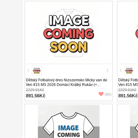
Dětský Fotbalový dres Nizozemsko Micky van de
Dětský Fot
Ven #15 MS 2026 Domácí Krátký Rukáv (+
Ven #15 MS
trenýrky)
trenýrky)
2229.01Kč
2229.01Kč
(95)
891.56Kč
891.56Kč