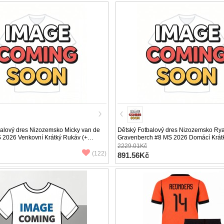
balový dres Nizozemsko Micky van de
Dětský Fotbalový dres Nizozemsko Ry
 2026 Venkovní Krátký Rukáv (+
Gravenberch #8 MS 2026 Domácí Krát
trenýrky)
2229.01Kč
(122)
891.56Kč