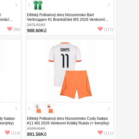
t
Dětský Fotbalový dres Nizozemsko Bart
omácí
Verbruggen #1 Brankářské MS 2026 Venkovní
Krátký Rukáv (+ trenýrky)
2471.61Kč
(90)
(117)
988.60Kč
dy Gakpo
Dětský Fotbalový dres Nizozemsko Cody Gakpo
renýrky)
#11 MS 2026 Venkovní Krátký Rukáv (+ trenýrky)
2229.01Kč
(114)
(111)
891.56Kč