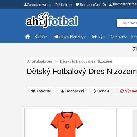
footballshirtsf
Zaregistrovat se
Přihlásit se
Seznam přání (0)
Klubů
Fotbalové Hvězdy
Dětský
Dámské
Rep
Z
Ahojfotbal.com
Dětský fotbalový dres Nizozemí
Dětský Fotbalový Dres Nizozem
Favorite
Hodnocení
Cena
Výchoz