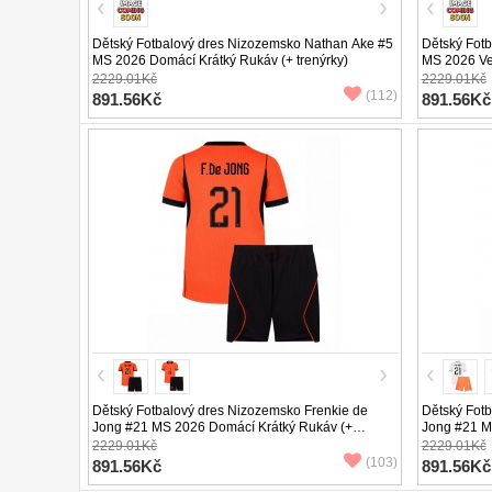
Dětský Fotbalový dres Nizozemsko Nathan Ake #5
Dětský Fot
MS 2026 Domácí Krátký Rukáv (+ trenýrky)
MS 2026 Ven
2229.01Kč
2229.01Kč
(112)
891.56Kč
891.56Kč
Dětský Fotbalový dres Nizozemsko Frenkie de
Dětský Fotb
Jong #21 MS 2026 Domácí Krátký Rukáv (+
Jong #21 M
trenýrky)
trenýrky)
2229.01Kč
2229.01Kč
(103)
891.56Kč
891.56Kč