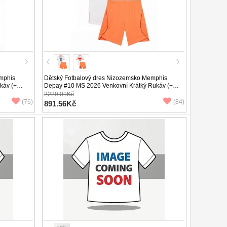
mphis
Dětský Fotbalový dres Nizozemsko Memphis
káv (+
Depay #10 MS 2026 Venkovní Krátký Rukáv (+
trenýrky)
2229.01Kč
(76)
(84)
891.56Kč