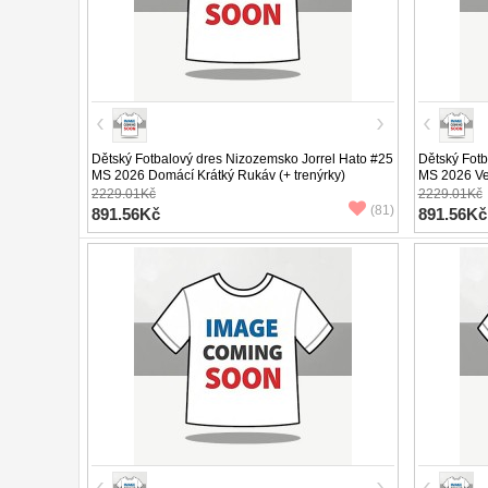
Dětský Fotbalový dres Nizozemsko Jorrel Hato #25
Dětský Fotb
MS 2026 Domácí Krátký Rukáv (+ trenýrky)
MS 2026 Ven
2229.01Kč
2229.01Kč
(81)
891.56Kč
891.56Kč