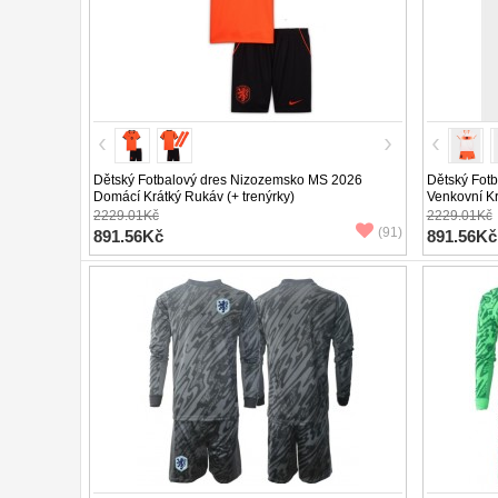
Dětský Fotbalový dres Nizozemsko MS 2026
Dětský Fot
Domácí Krátký Rukáv (+ trenýrky)
Venkovní Kr
2229.01Kč
2229.01Kč
(91)
891.56Kč
891.56Kč