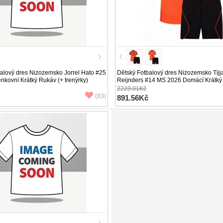
alový dres Nizozemsko Jorrel Hato #25
Dětský Fotbalový dres Nizozemsko Tijj
kovní Krátký Rukáv (+ trenýrky)
Reijnders #14 MS 2026 Domácí Krátký
trenýrky)
2229.01Kč
(83)
891.56Kč