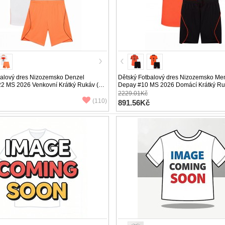
balový dres Nizozemsko Denzel
Dětský Fotbalový dres Nizozemsko Me
22 MS 2026 Venkovní Krátký Rukáv (+
Depay #10 MS 2026 Domácí Krátký Ru
trenýrky)
2229.01Kč
(110)
891.56Kč