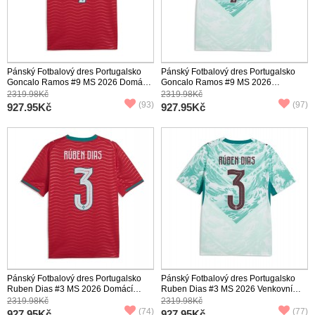
Pánský Fotbalový dres Portugalsko
Pánský Fotbalový dres Portugalsko
Goncalo Ramos #9 MS 2026 Domácí
Goncalo Ramos #9 MS 2026
Krátký Rukáv
Venkovní Krátký Rukáv
2319.98Kč
2319.98Kč
(93)
(97)
927.95Kč
927.95Kč
Pánský Fotbalový dres Portugalsko
Pánský Fotbalový dres Portugalsko
Ruben Dias #3 MS 2026 Domácí
Ruben Dias #3 MS 2026 Venkovní
Krátký Rukáv
Krátký Rukáv
2319.98Kč
2319.98Kč
(74)
(77)
927.95Kč
927.95Kč