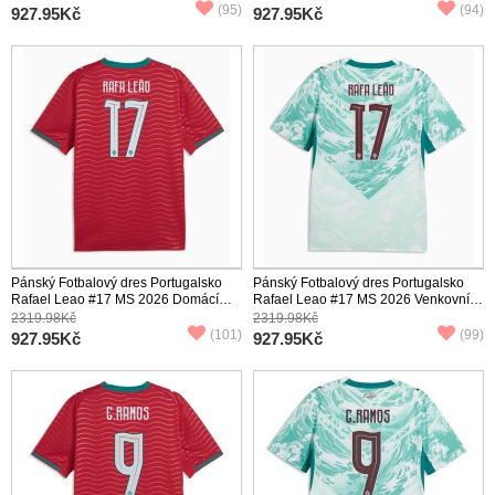
(95)
(94)
927.95Kč
927.95Kč
Pánský Fotbalový dres Portugalsko
Pánský Fotbalový dres Portugalsko
Rafael Leao #17 MS 2026 Domácí
Rafael Leao #17 MS 2026 Venkovní
Krátký Rukáv
Krátký Rukáv
2319.98Kč
2319.98Kč
(101)
(99)
927.95Kč
927.95Kč