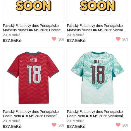
Pánský Fotbalový dres Portugalsko
Pánský Fotbalový dres Portugalsko
Matheus Nunes #6 MS 2026 Domácí
Matheus Nunes #6 MS 2026 Venkovní
Krátký Rukáv
Krátký Rukáv
2319.98Kč
2319.98Kč
(96)
(97)
927.95Kč
927.95Kč
Pánský Fotbalový dres Portugalsko
Pánský Fotbalový dres Portugalsko
Pedro Neto #18 MS 2026 Domácí
Pedro Neto #18 MS 2026 Venkovní
Krátký Rukáv
Krátký Rukáv
2319.98Kč
2319.98Kč
(93)
(93)
927.95Kč
927.95Kč