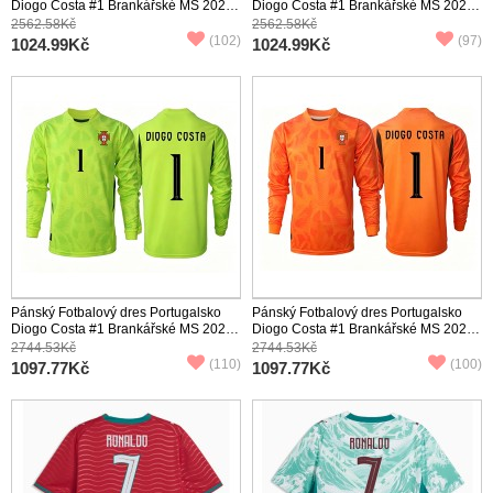
Diogo Costa #1 Brankářské MS 2026
Diogo Costa #1 Brankářské MS 2026
Domácí Krátký Rukáv
Venkovní Krátký Rukáv
2562.58Kč
2562.58Kč
(102)
(97)
1024.99Kč
1024.99Kč
Pánský Fotbalový dres Portugalsko
Pánský Fotbalový dres Portugalsko
Diogo Costa #1 Brankářské MS 2026
Diogo Costa #1 Brankářské MS 2026
Domácí Dlouhý Rukáv
Venkovní Dlouhý Rukáv
2744.53Kč
2744.53Kč
(110)
(100)
1097.77Kč
1097.77Kč