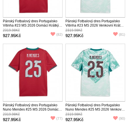
Pánský Fotbalový dres Portugalsko
Pánský Fotbalový dres Portugalsko
Vitinha #23 MS 2026 Domácí Krátký
Vitinha #23 MS 2026 Venkovní Krátký
Rukáv
Rukáv
2319.98Kč
2319.98Kč
(82)
(81)
927.95Kč
927.95Kč
Pánský Fotbalový dres Portugalsko
Pánský Fotbalový dres Portugalsko
Nuno Mendes #25 MS 2026 Domácí
Nuno Mendes #25 MS 2026 Venkovní
Krátký Rukáv
Krátký Rukáv
2319.98Kč
2319.98Kč
(77)
(90)
927.95Kč
927.95Kč