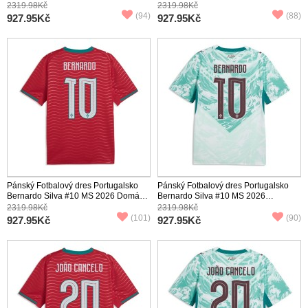
Krátký Rukáv
Venkovní Krátký Rukáv
2319.98Kč
2319.98Kč
(94)
(88)
927.95Kč
927.95Kč
Pánský Fotbalový dres Portugalsko
Pánský Fotbalový dres Portugalsko
Bernardo Silva #10 MS 2026 Domácí
Bernardo Silva #10 MS 2026
Krátký Rukáv
Venkovní Krátký Rukáv
2319.98Kč
2319.98Kč
(101)
(90)
927.95Kč
927.95Kč