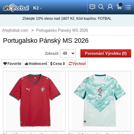
0
󰂱
󰂨
󰃳
󰃦
󰃖
Kč
Získejte
10%
slevu nad
1807
Kč, Kód kupónu:
FOTBAL
Ahojfotbal.com
Portugalsko Pánský MS 2026
Portugalsko Pánský MS 2026
Porovnání Výrobku (0)
Zobrazit:
Favorite
Hodnocení
Cena
Výchozí