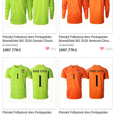
Pánský Fotbalový dres Portugalsko
Pánský Fotbalový dres Portugalsko
Brankářské MS 2026 Domácí Dlouhý
Brankářské MS 2026 Venkovní Dlouhý
Rukáv
Rukáv
2744.53Kč
2744.53Kč
(91)
(104)
1097.77Kč
1097.77Kč
Pánský Fotbalový dres Portugalsko
Pánský Fotbalový dres Portugalsko