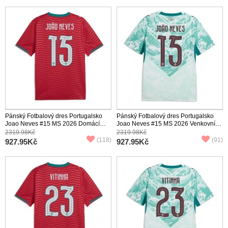
Pánský Fotbalový dres Portugalsko
Pánský Fotbalový dres Portugalsko
Joao Neves #15 MS 2026 Domácí
Joao Neves #15 MS 2026 Venkovní
Krátký Rukáv
Krátký Rukáv
2319.98Kč
2319.98Kč
(118)
(91)
927.95Kč
927.95Kč