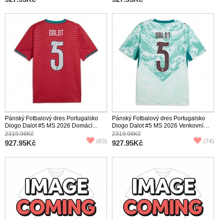
Pánský Fotbalový dres Portugalsko
Pánský Fotbalový dres Portugalsko
Diogo Dalot #5 MS 2026 Domácí
Diogo Dalot #5 MS 2026 Venkovní
Krátký Rukáv
Krátký Rukáv
2319.98Kč
2319.98Kč
(83)
(74)
927.95Kč
927.95Kč