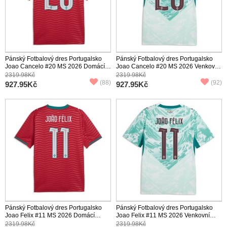
Pánský Fotbalový dres Portugalsko
Pánský Fotbalový dres Portugalsko
Joao Cancelo #20 MS 2026 Domácí
Joao Cancelo #20 MS 2026 Venkovní
Krátký Rukáv
Krátký Rukáv
2319.98Kč
2319.98Kč
(88)
(92)
927.95Kč
927.95Kč
Pánský Fotbalový dres Portugalsko
Pánský Fotbalový dres Portugalsko
Joao Felix #11 MS 2026 Domácí
Joao Felix #11 MS 2026 Venkovní
Krátký Rukáv
Krátký Rukáv
2319.98Kč
2319.98Kč