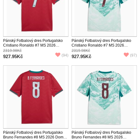
Pánský Fotbalový dres Portugalsko
Pánský Fotbalový dres Portugalsko
Cristiano Ronaldo #7 MS 2026
Cristiano Ronaldo #7 MS 2026
Domácí Krátký Rukáv
Venkovní Krátký Rukáv
2319.98Kč
2319.98Kč
(94)
(97)
927.95Kč
927.95Kč
Pánský Fotbalový dres Portugalsko
Pánský Fotbalový dres Portugalsko
Bruno Fernandes #8 MS 2026 Domácí
Bruno Fernandes #8 MS 2026