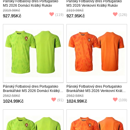
Pánský Fotbalový dres Portugalsko
Pánský Fotbalový dres Portugalsko
MS 2026 Domácí Krátký Rukáv
MS 2026 Venkovní Krátký Rukáv
2319.98Kč
2319.98Kč
(119)
(126)
927.95Kč
927.95Kč
Pánský Fotbalový dres Portugalsko
Pánský Fotbalový dres Portugalsko
Brankářské MS 2026 Domácí Krátký
Brankářské MS 2026 Venkovní Krátký
Rukáv
Rukáv
2562.58Kč
2562.58Kč
(91)
(109)
1024.99Kč
1024.99Kč