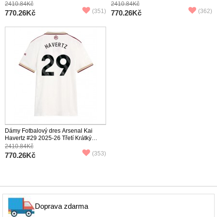
Rukáv
Rukáv
2410.84Kč
2410.84Kč
(351)
(362)
770.26Kč
770.26Kč
Dámy Fotbalový dres Arsenal Kai
Havertz #29 2025-26 Třetí Krátký
Rukáv
2410.84Kč
(353)
770.26Kč
Doprava zdarma