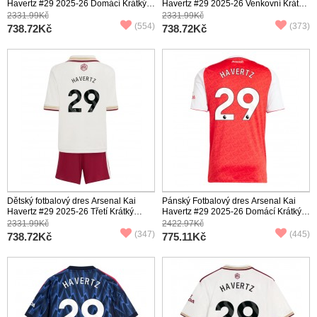
Havertz #29 2025-26 Domácí Krátký
Havertz #29 2025-26 Venkovní Krátký
Rukáv (+ trenýrky)
Rukáv (+ trenýrky)
2331.99Kč
2331.99Kč
(554)
(373)
738.72Kč
738.72Kč
Dětský fotbalový dres Arsenal Kai
Pánský Fotbalový dres Arsenal Kai
Havertz #29 2025-26 Třetí Krátký
Havertz #29 2025-26 Domácí Krátký
Rukáv (+ trenýrky)
Rukáv
2331.99Kč
2422.97Kč
(347)
(445)
738.72Kč
775.11Kč