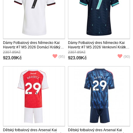
Dámy Fotbalový dres Německo Kai
Dámy Fotbalový dres Německo Kai
Havertz #7 MS 2026 Domácí Krátký
Havertz #7 MS 2026 Venkovní Krátký
Rukáv
Rukáv
2307.85Kč
2307.85Kč
(95)
(90)
923.09Kč
923.09Kč
Dětský fotbalový dres Arsenal Kai
Dětský fotbalový dres Arsenal Kai