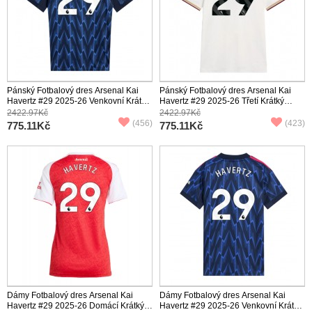
Pánský Fotbalový dres Arsenal Kai
Pánský Fotbalový dres Arsenal Kai
Havertz #29 2025-26 Venkovní Krátký
Havertz #29 2025-26 Třetí Krátký
Rukáv
Rukáv
2422.97Kč
2422.97Kč
(456)
(423)
775.11Kč
775.11Kč
Dámy Fotbalový dres Arsenal Kai
Dámy Fotbalový dres Arsenal Kai
Havertz #29 2025-26 Domácí Krátký
Havertz #29 2025-26 Venkovní Krátký