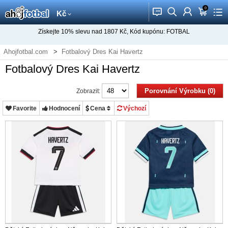
0
󰂱
󰂨
󰃳
󰃦
󰃖
Kč
Získejte
10%
slevu nad
1807
Kč, Kód kupónu:
FOTBAL
Ahojfotbal.com
Fotbalový Dres Kai Havertz
Fotbalový Dres Kai Havertz
Porovnání Výrobku (0)
Zobrazit:
Favorite
Hodnocení
Cena
Výchozí