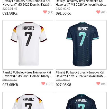
Dětský Fotbalový dres Německo Kai
Dětský Fotbalový dres Německo Kai
Havertz #7 MS 2026 Domácí Krátký
Havertz #7 MS 2026 Venkovní Krátký
Rukáv (+ trenýrky)
Rukáv (+ trenýrky)
2229.01Kč
2229.01Kč
(91)
(88)
891.56Kč
891.56Kč
Pánský Fotbalový dres Německo Kai
Pánský Fotbalový dres Německo Kai
Havertz #7 MS 2026 Domácí Krátký
Havertz #7 MS 2026 Venkovní Krátký
Rukáv
Rukáv
2319.98Kč
2319.98Kč
(102)
(94)
927.95Kč
927.95Kč