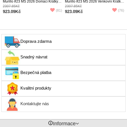
Murillo #23 MS 2026 Domácí Krátký
Murillo #23 MS 2026 Venkovní Krátký
Rukáv
Rukáv
2307.85Kč
2307.85Kč
(81)
(76)
923.09Kč
923.09Kč
Doprava zdarma
Snadný návrat
Bezpečná platba
Kvalitní produkty
Kontaktujte nás
󰈢
Informace