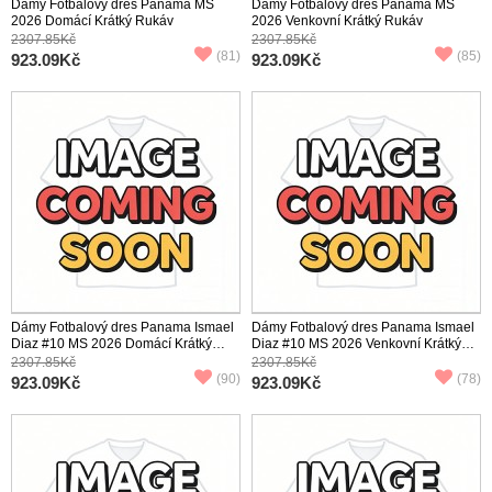
Dámy Fotbalový dres Panama MS
Dámy Fotbalový dres Panama MS
2026 Domácí Krátký Rukáv
2026 Venkovní Krátký Rukáv
2307.85Kč
2307.85Kč
(81)
(85)
923.09Kč
923.09Kč
Dámy Fotbalový dres Panama Ismael
Dámy Fotbalový dres Panama Ismael
Diaz #10 MS 2026 Domácí Krátký
Diaz #10 MS 2026 Venkovní Krátký
Rukáv
Rukáv
2307.85Kč
2307.85Kč
(90)
(78)
923.09Kč
923.09Kč