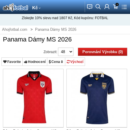
0
󰂱
󰂨
󰃳
󰃦
󰃖
Kč
Získejte
10%
slevu nad
1807
Kč, Kód kupónu:
FOTBAL
Ahojfotbal.com
Panama Dámy MS 2026
Panama Dámy MS 2026
Porovnání Výrobku (0)
Zobrazit:
Favorite
Hodnocení
Cena
Výchozí