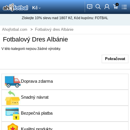
0
󰂱
󰂨
󰃳
󰃦
󰃖
Kč
Získejte
10%
slevu nad
1807
Kč, Kód kupónu:
FOTBAL
Ahojfotbal.com
Fotbalový dres Albánie
Fotbalový Dres Albánie
V této kategorii nejsou žádné výrobky.
Pokračovat
Doprava zdarma
Snadný návrat
Bezpečná platba
Kvalitní produkty