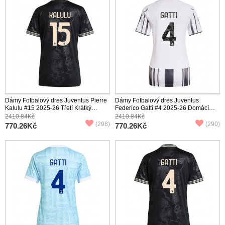
Dámy Fotbalový dres Juventus Pierre
Dámy Fotbalový dres Juventus
Kalulu #15 2025-26 Třetí Krátký
Federico Gatti #4 2025-26 Domácí
Rukáv
Krátký Rukáv
2410.84Kč
2410.84Kč
(298)
(290)
770.26Kč
770.26Kč