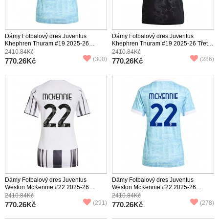
Dámy Fotbalový dres Juventus
Dámy Fotbalový dres Juventus
Khephren Thuram #19 2025-26
Khephren Thuram #19 2025-26 Třetí
Venkovní Krátký Rukáv
Krátký Rukáv
2410.84Kč
2410.84Kč
(300)
(286)
770.26Kč
770.26Kč
Dámy Fotbalový dres Juventus
Dámy Fotbalový dres Juventus
Weston McKennie #22 2025-26
Weston McKennie #22 2025-26
Domácí Krátký Rukáv
Venkovní Krátký Rukáv
2410.84Kč
2410.84Kč
(291)
(278)
770.26Kč
770.26Kč