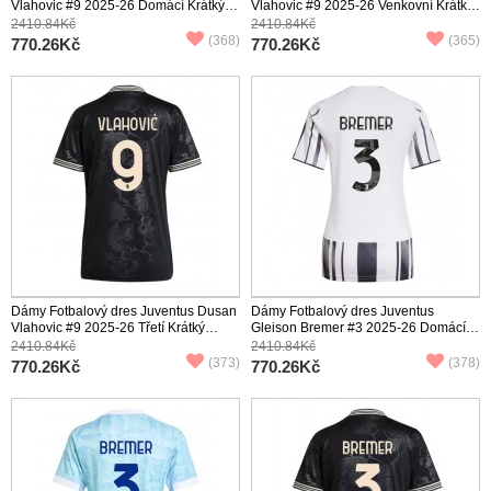
Vlahovic #9 2025-26 Domácí Krátký
Vlahovic #9 2025-26 Venkovní Krátký
Rukáv
Rukáv
2410.84Kč
2410.84Kč
(368)
(365)
770.26Kč
770.26Kč
Dámy Fotbalový dres Juventus Dusan
Dámy Fotbalový dres Juventus
Vlahovic #9 2025-26 Třetí Krátký
Gleison Bremer #3 2025-26 Domácí
Rukáv
Krátký Rukáv
2410.84Kč
2410.84Kč
(373)
(378)
770.26Kč
770.26Kč