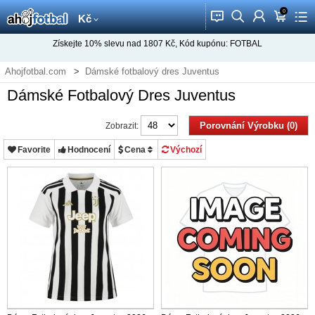
0
󰂱
󰂨
󰃳
󰃦
󰃖
Kč
Získejte
10%
slevu nad
1807
Kč, Kód kupónu:
FOTBAL
Ahojfotbal.com
Dámské fotbalový dres Juventus
Dámské Fotbalový Dres Juventus
Porovnání Výrobku (0)
Zobrazit:
Favorite
Hodnocení
Cena
Výchozí