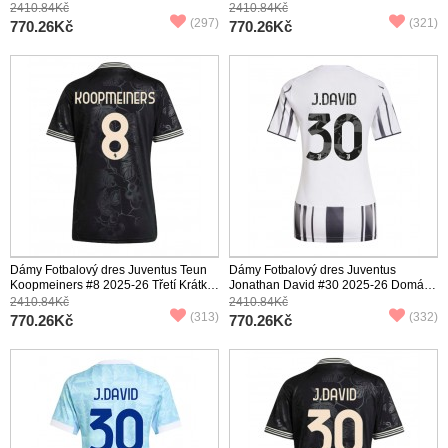
Krátký Rukáv
Krátký Rukáv
2410.84Kč
2410.84Kč
(297)
(321)
770.26Kč
770.26Kč
Dámy Fotbalový dres Juventus Teun
Dámy Fotbalový dres Juventus
Koopmeiners #8 2025-26 Třetí Krátký
Jonathan David #30 2025-26 Domácí
Rukáv
Krátký Rukáv
2410.84Kč
2410.84Kč
(313)
(332)
770.26Kč
770.26Kč