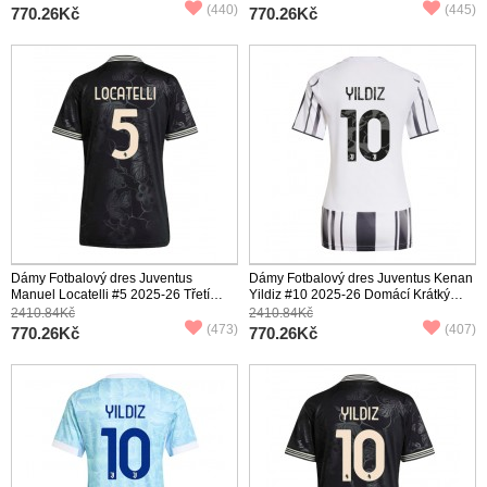
(440)
(445)
770.26Kč
770.26Kč
Dámy Fotbalový dres Juventus
Dámy Fotbalový dres Juventus Kenan
Manuel Locatelli #5 2025-26 Třetí
Yildiz #10 2025-26 Domácí Krátký
Krátký Rukáv
Rukáv
2410.84Kč
2410.84Kč
(473)
(407)
770.26Kč
770.26Kč