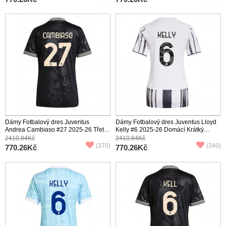
Dámy Fotbalový dres Juventus
Dámy Fotbalový dres Juventus Lloyd
Andrea Cambiaso #27 2025-26 Třetí
Kelly #6 2025-26 Domácí Krátký
Krátký Rukáv
Rukáv
2410.84Kč
2410.84Kč
(370)
(340)
770.26Kč
770.26Kč