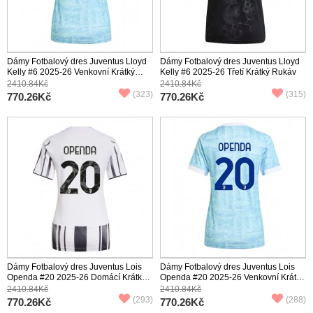
Dámy Fotbalový dres Juventus Lloyd
Dámy Fotbalový dres Juventus Lloyd
Kelly #6 2025-26 Venkovní Krátký
Kelly #6 2025-26 Třetí Krátký Rukáv
Rukáv
2410.84Kč
2410.84Kč
(323)
(315)
770.26Kč
770.26Kč
Dámy Fotbalový dres Juventus Lois
Dámy Fotbalový dres Juventus Lois
Openda #20 2025-26 Domácí Krátký
Openda #20 2025-26 Venkovní Krátký
Rukáv
Rukáv
2410.84Kč
2410.84Kč
(293)
(288)
770.26Kč
770.26Kč