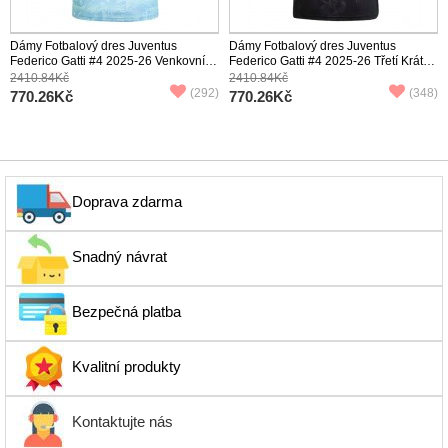
Dámy Fotbalový dres Juventus
Dámy Fotbalový dres Juventus
Federico Gatti #4 2025-26 Venkovní
Federico Gatti #4 2025-26 Třetí Krátký
Krátký Rukáv
Rukáv
2410.84Kč
2410.84Kč
(292)
(348)
770.26Kč
770.26Kč
Doprava zdarma
Snadný návrat
Bezpečná platba
Kvalitní produkty
Kontaktujte nás