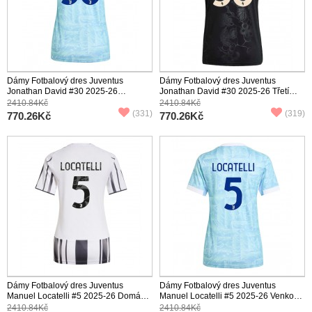
Dámy Fotbalový dres Juventus
Dámy Fotbalový dres Juventus
Jonathan David #30 2025-26
Jonathan David #30 2025-26 Třetí
Venkovní Krátký Rukáv
Krátký Rukáv
2410.84Kč
2410.84Kč
(331)
(319)
770.26Kč
770.26Kč
Dámy Fotbalový dres Juventus
Dámy Fotbalový dres Juventus
Manuel Locatelli #5 2025-26 Domácí
Manuel Locatelli #5 2025-26 Venkovní
Krátký Rukáv
Krátký Rukáv
2410.84Kč
2410.84Kč