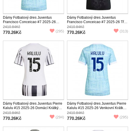
Dámy Fotbalový dres Juventus
Dámy Fotbalový dres Juventus
Francisco Conceicao #7 2025-26
Francisco Conceicao #7 2025-26 Třetí
Venkovní Krátký Rukáv
Krátký Rukáv
2410.84Kč
2410.84Kč
(295)
(313)
770.26Kč
770.26Kč
Dámy Fotbalový dres Juventus Pierre
Dámy Fotbalový dres Juventus Pierre
Kalulu #15 2025-26 Domácí Krátký
Kalulu #15 2025-26 Venkovní Krátký
Rukáv
Rukáv
2410.84Kč
2410.84Kč
(294)
(295)
770.26Kč
770.26Kč