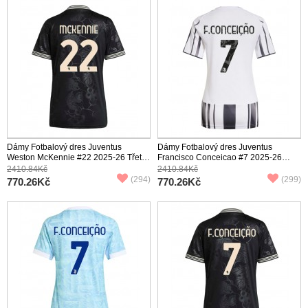
Dámy Fotbalový dres Juventus
Dámy Fotbalový dres Juventus
Weston McKennie #22 2025-26 Třetí
Francisco Conceicao #7 2025-26
Krátký Rukáv
Domácí Krátký Rukáv
2410.84Kč
2410.84Kč
(294)
(299)
770.26Kč
770.26Kč