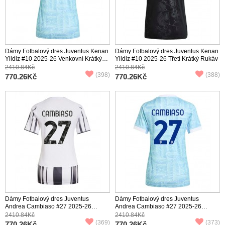
Dámy Fotbalový dres Juventus Kenan
Dámy Fotbalový dres Juventus Kenan
Yildiz #10 2025-26 Venkovní Krátký
Yildiz #10 2025-26 Třetí Krátký Rukáv
Rukáv
2410.84Kč
2410.84Kč
(398)
(388)
770.26Kč
770.26Kč
Dámy Fotbalový dres Juventus
Dámy Fotbalový dres Juventus
Andrea Cambiaso #27 2025-26
Andrea Cambiaso #27 2025-26
Domácí Krátký Rukáv
Venkovní Krátký Rukáv
2410.84Kč
2410.84Kč
(369)
(373)
770.26Kč
770.26Kč