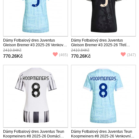
Dámy Fotbalový dres Juventus
Dámy Fotbalový dres Juventus
Gleison Bremer #3 2025-26 Venkovní
Gleison Bremer #3 2025-26 Třetí
Krátký Rukáv
Krátký Rukáv
2410.84Kč
2410.84Kč
(465)
(347)
770.26Kč
770.26Kč
Dámy Fotbalový dres Juventus Teun
Dámy Fotbalový dres Juventus Teun
Koopmeiners #8 2025-26 Domácí
Koopmeiners #8 2025-26 Venkovní