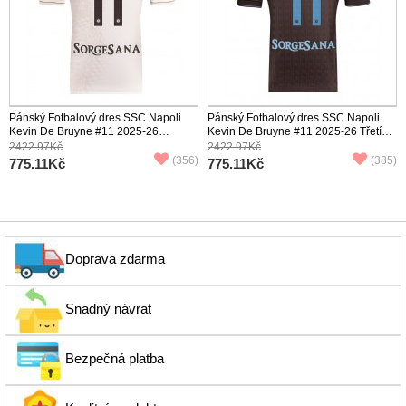
Pánský Fotbalový dres SSC Napoli
Pánský Fotbalový dres SSC Napoli
Kevin De Bruyne #11 2025-26
Kevin De Bruyne #11 2025-26 Třetí
Venkovní Krátký Rukáv
Krátký Rukáv
2422.97Kč
2422.97Kč
(356)
(385)
775.11Kč
775.11Kč
Doprava zdarma
Snadný návrat
Bezpečná platba