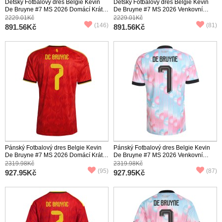
Dětský Fotbalový dres Belgie Kevin
Dětský Fotbalový dres Belgie Kevin
De Bruyne #7 MS 2026 Domácí Krátký
De Bruyne #7 MS 2026 Venkovní
Rukáv (+ trenýrky)
Krátký Rukáv (+ trenýrky)
2229.01Kč
2229.01Kč
(146)
(81)
891.56Kč
891.56Kč
Pánský Fotbalový dres Belgie Kevin
Pánský Fotbalový dres Belgie Kevin
De Bruyne #7 MS 2026 Domácí Krátký
De Bruyne #7 MS 2026 Venkovní
Rukáv
Krátký Rukáv
2319.98Kč
2319.98Kč
(95)
(87)
927.95Kč
927.95Kč