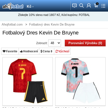
0
󰂱
󰂨
󰃳
󰃦
󰃖
Kč
Získejte
10%
slevu nad
1807
Kč, Kód kupónu:
FOTBAL
Ahojfotbal.com
Fotbalový dres Kevin De Bruyne
Fotbalový Dres Kevin De Bruyne
Porovnání Výrobku (0)
Zobrazit:
Favorite
Hodnocení
Cena
Výchozí