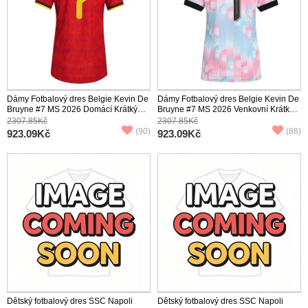
Dámy Fotbalový dres Belgie Kevin De
Dámy Fotbalový dres Belgie Kevin De
Bruyne #7 MS 2026 Domácí Krátký
Bruyne #7 MS 2026 Venkovní Krátký
Rukáv
Rukáv
2307.85Kč
2307.85Kč
(90)
(88)
923.09Kč
923.09Kč
Dětský fotbalový dres SSC Napoli
Dětský fotbalový dres SSC Napoli