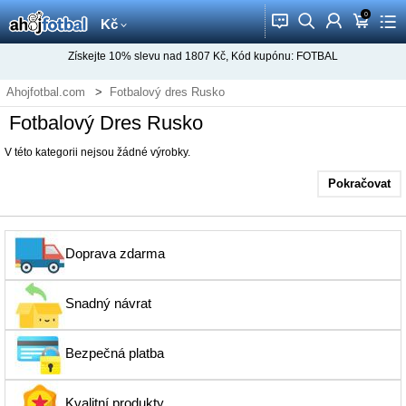
0
󰂱
󰂨
󰃳
󰃦
󰃖
Kč
Získejte
10%
slevu nad
1807
Kč, Kód kupónu:
FOTBAL
Ahojfotbal.com
Fotbalový dres Rusko
Fotbalový Dres Rusko
V této kategorii nejsou žádné výrobky.
Pokračovat
Doprava zdarma
Snadný návrat
Bezpečná platba
Kvalitní produkty