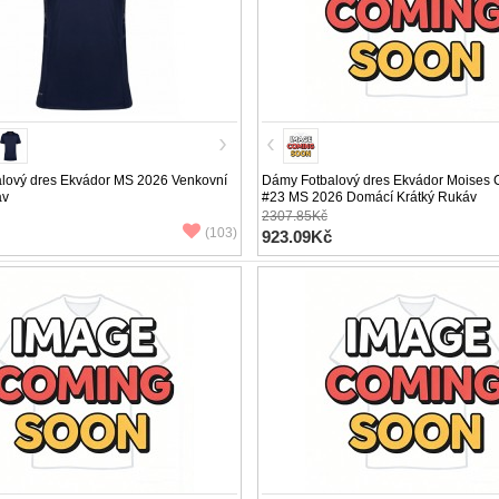
lový dres Ekvádor MS 2026 Venkovní
Dámy Fotbalový dres Ekvádor Moises 
áv
#23 MS 2026 Domácí Krátký Rukáv
2307.85Kč
(103)
923.09Kč