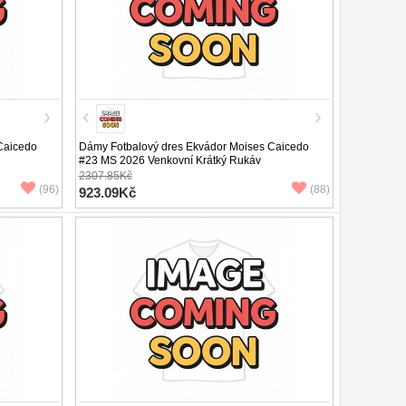
Caicedo
Dámy Fotbalový dres Ekvádor Moises Caicedo
#23 MS 2026 Venkovní Krátký Rukáv
2307.85Kč
(96)
(88)
923.09Kč