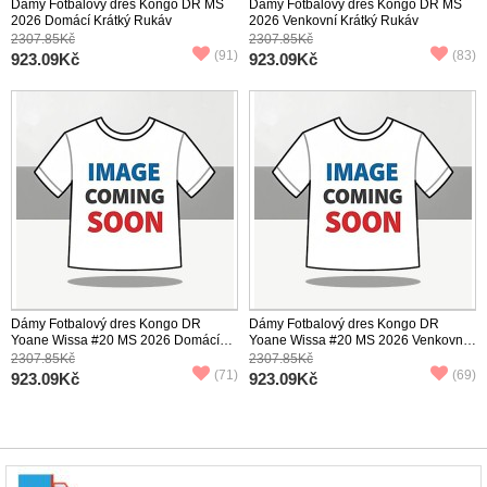
Dámy Fotbalový dres Kongo DR MS
Dámy Fotbalový dres Kongo DR MS
2026 Domácí Krátký Rukáv
2026 Venkovní Krátký Rukáv
2307.85Kč
2307.85Kč
(91)
(83)
923.09Kč
923.09Kč
Dámy Fotbalový dres Kongo DR
Dámy Fotbalový dres Kongo DR
Yoane Wissa #20 MS 2026 Domácí
Yoane Wissa #20 MS 2026 Venkovní
Krátký Rukáv
Krátký Rukáv
2307.85Kč
2307.85Kč
(71)
(69)
923.09Kč
923.09Kč