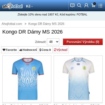
0
󰂱
󰂨
󰃳
󰃦
󰃖
Kč
Získejte
10%
slevu nad
1807
Kč, Kód kupónu:
FOTBAL
Ahojfotbal.com
Kongo DR Dámy MS 2026
Kongo DR Dámy MS 2026
Porovnání Výrobku (0)
Zobrazit:
Favorite
Hodnocení
Cena
Výchozí