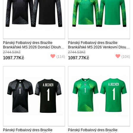
Pánský Fotbalový dres Brazílie
Pánský Fotbalový dres Brazílie
Brankářské MS 2026 Domácí Dlouhý
Brankářské MS 2026 Venkovní Dlouhý
Rukáv
Rukáv
2744.53Kč
2744.53Kč
(114)
(104)
1097.77Kč
1097.77Kč
Pánský Fotbalový dres Brazílie
Pánský Fotbalový dres Brazílie