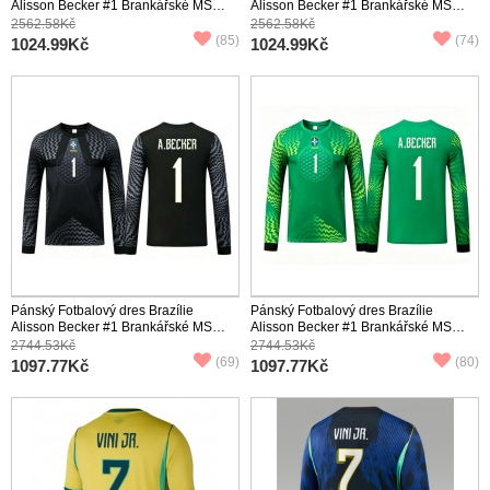
Alisson Becker #1 Brankářské MS
Alisson Becker #1 Brankářské MS
2026 Domácí Krátký Rukáv
2026 Venkovní Krátký Rukáv
2562.58Kč
2562.58Kč
(85)
(74)
1024.99Kč
1024.99Kč
Pánský Fotbalový dres Brazílie
Pánský Fotbalový dres Brazílie
Alisson Becker #1 Brankářské MS
Alisson Becker #1 Brankářské MS
2026 Domácí Dlouhý Rukáv
2026 Venkovní Dlouhý Rukáv
2744.53Kč
2744.53Kč
(69)
(80)
1097.77Kč
1097.77Kč