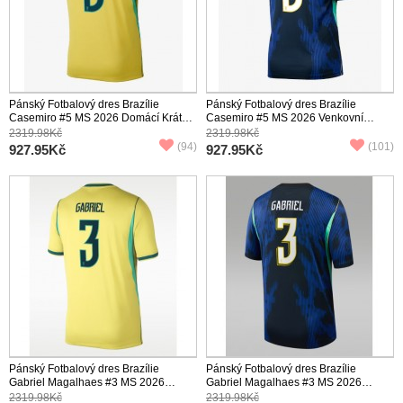
Pánský Fotbalový dres Brazílie
Pánský Fotbalový dres Brazílie
Casemiro #5 MS 2026 Domácí Krátký
Casemiro #5 MS 2026 Venkovní
Rukáv
Krátký Rukáv
2319.98Kč
2319.98Kč
(94)
(101)
927.95Kč
927.95Kč
Pánský Fotbalový dres Brazílie
Pánský Fotbalový dres Brazílie
Gabriel Magalhaes #3 MS 2026
Gabriel Magalhaes #3 MS 2026
Domácí Krátký Rukáv
Venkovní Krátký Rukáv
2319.98Kč
2319.98Kč