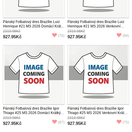
Pánský Fotbalový dres Brazílie Luiz
Pánský Fotbalový dres Brazílie Luiz
Henrique #21 MS 2026 Domácí Krátký
Henrique #21 MS 2026 Venkovní
Rukáv
Krátký Rukáv
2319.98Kč
2319.98Kč
(76)
(84)
927.95Kč
927.95Kč
Pánský Fotbalový dres Brazílie Igor
Pánský Fotbalový dres Brazílie Igor
Thiago #25 MS 2026 Domácí Krátký
Thiago #25 MS 2026 Venkovní Krátký
Rukáv
Rukáv
2319.98Kč
2319.98Kč
(87)
(75)
927.95Kč
927.95Kč