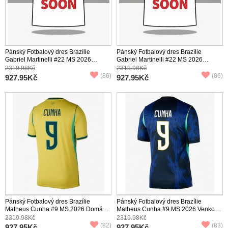
Pánský Fotbalový dres Brazílie
Pánský Fotbalový dres Brazílie
Gabriel Martinelli #22 MS 2026
Gabriel Martinelli #22 MS 2026
Domácí Krátký Rukáv
Venkovní Krátký Rukáv
2319.98Kč
2319.98Kč
(86)
(86)
927.95Kč
927.95Kč
Pánský Fotbalový dres Brazílie
Pánský Fotbalový dres Brazílie
Matheus Cunha #9 MS 2026 Domácí
Matheus Cunha #9 MS 2026 Venkovní
Krátký Rukáv
Krátký Rukáv
2319.98Kč
2319.98Kč
(82)
(83)
927.95Kč
927.95Kč