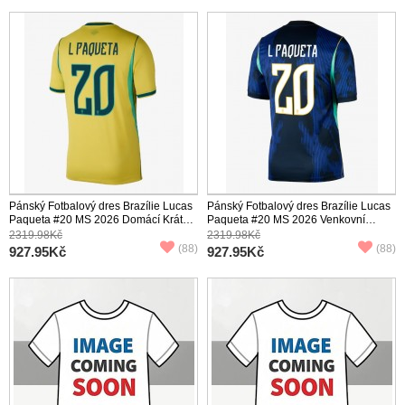
Pánský Fotbalový dres Brazílie Lucas
Pánský Fotbalový dres Brazílie Lucas
Paqueta #20 MS 2026 Domácí Krátký
Paqueta #20 MS 2026 Venkovní
Rukáv
Krátký Rukáv
2319.98Kč
2319.98Kč
(88)
(88)
927.95Kč
927.95Kč