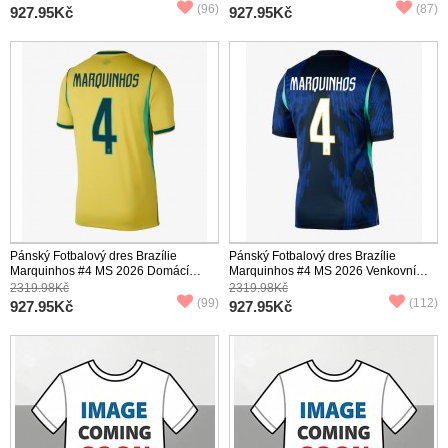
(96)
(87)
927.95Kč
927.95Kč
Pánský Fotbalový dres Brazílie
Pánský Fotbalový dres Brazílie
Marquinhos #4 MS 2026 Domácí
Marquinhos #4 MS 2026 Venkovní
Krátký Rukáv
Krátký Rukáv
2319.98Kč
2319.98Kč
(99)
(112)
927.95Kč
927.95Kč