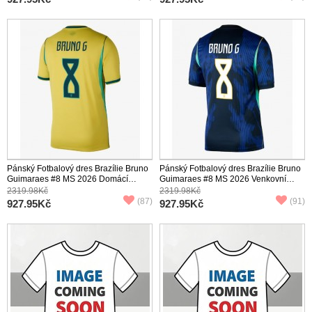
Pánský Fotbalový dres Brazílie Bruno
Pánský Fotbalový dres Brazílie Bruno
Guimaraes #8 MS 2026 Domácí
Guimaraes #8 MS 2026 Venkovní
Krátký Rukáv
Krátký Rukáv
2319.98Kč
2319.98Kč
(87)
(91)
927.95Kč
927.95Kč