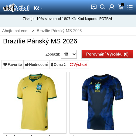
0
󰂱
󰂨
󰃳
󰃦
󰃖
Kč
Získejte
10%
slevu nad
1807
Kč, Kód kupónu:
FOTBAL
Ahojfotbal.com
Brazílie Pánský MS 2026
Brazílie Pánský MS 2026
Porovnání Výrobku (0)
Zobrazit:
Favorite
Hodnocení
Cena
Výchozí