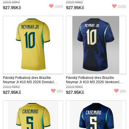
Domácí Krátký Rukáv
Venkovní Krátký Rukáv
2319.98Kč
2319.98Kč
(104)
(103)
927.95Kč
927.95Kč
Pánský Fotbalový dres Brazílie
Pánský Fotbalový dres Brazílie
Neymar Jr #10 MS 2026 Domácí
Neymar Jr #10 MS 2026 Venkovní
Krátký Rukáv
Krátký Rukáv
2319.98Kč
2319.98Kč
(96)
(90)
927.95Kč
927.95Kč