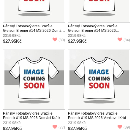
Pánský Fotbalový dres Brazílie
Pánský Fotbalový dres Brazílie
Gleison Bremer #14 MS 2026 Domácí
Gleison Bremer #14 MS 2026
Krátký Rukáv
Venkovní Krátký Rukáv
2319.98Kč
2319.98Kč
(89)
(84)
927.95Kč
927.95Kč
Pánský Fotbalový dres Brazílie
Pánský Fotbalový dres Brazílie
Endrick #19 MS 2026 Domácí Krátký
Endrick #19 MS 2026 Venkovní Krátký
Rukáv
Rukáv
2319.98Kč
2319.98Kč
(77)
(89)
927.95Kč
927.95Kč