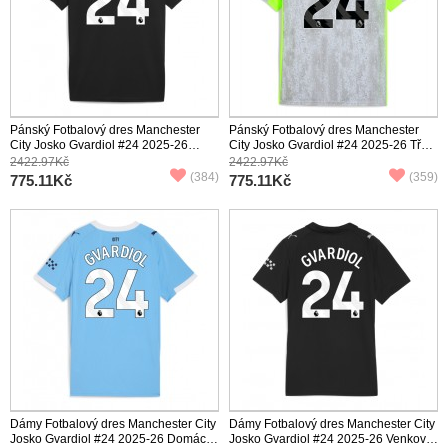
Pánský Fotbalový dres Manchester
Pánský Fotbalový dres Manchester
City Josko Gvardiol #24 2025-26
City Josko Gvardiol #24 2025-26 Třetí
Venkovní Krátký Rukáv
Krátký Rukáv
2422.97Kč
2422.97Kč
(384)
(359)
775.11Kč
775.11Kč
Dámy Fotbalový dres Manchester City
Dámy Fotbalový dres Manchester City
Josko Gvardiol #24 2025-26 Domácí
Josko Gvardiol #24 2025-26 Venkovní