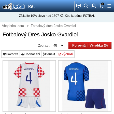
0
󰂱
󰂨
󰃳
󰃦
󰃖
Kč
Získejte
10%
slevu nad
1807
Kč, Kód kupónu:
FOTBAL
Ahojfotbal.com
Fotbalový dres Josko Gvardiol
Fotbalový Dres Josko Gvardiol
Porovnání Výrobku (0)
Zobrazit:
Favorite
Hodnocení
Cena
Výchozí