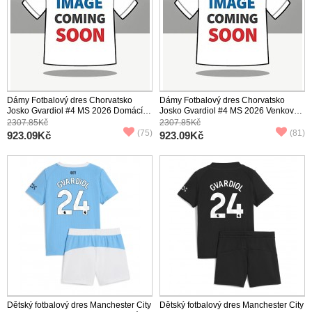
Dámy Fotbalový dres Chorvatsko
Dámy Fotbalový dres Chorvatsko
Josko Gvardiol #4 MS 2026 Domácí
Josko Gvardiol #4 MS 2026 Venkovní
Krátký Rukáv
Krátký Rukáv
2307.85Kč
2307.85Kč
(75)
(81)
923.09Kč
923.09Kč
Dětský fotbalový dres Manchester City
Dětský fotbalový dres Manchester City