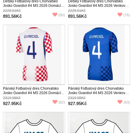
Dětský Fotbalový dres Chorvatsko
Dětský Fotbalový dres Chorvatsko
Josko Gvardiol #4 MS 2026 Domácí
Josko Gvardiol #4 MS 2026 Venkovní
Krátký Rukáv (+ trenýrky)
Krátký Rukáv (+ trenýrky)
2229.01Kč
2229.01Kč
(90)
(76)
891.56Kč
891.56Kč
Pánský Fotbalový dres Chorvatsko
Pánský Fotbalový dres Chorvatsko
Josko Gvardiol #4 MS 2026 Domácí
Josko Gvardiol #4 MS 2026 Venkovní
Krátký Rukáv
Krátký Rukáv
2319.98Kč
2319.98Kč
(82)
(93)
927.95Kč
927.95Kč