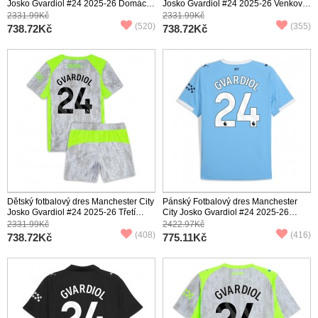
Josko Gvardiol #24 2025-26 Domácí
Josko Gvardiol #24 2025-26 Venkovní
Krátký Rukáv (+ trenýrky)
Krátký Rukáv (+ trenýrky)
2331.99Kč
2331.99Kč
(520)
(355)
738.72Kč
738.72Kč
Dětský fotbalový dres Manchester City
Pánský Fotbalový dres Manchester
Josko Gvardiol #24 2025-26 Třetí
City Josko Gvardiol #24 2025-26
Krátký Rukáv (+ trenýrky)
Domácí Krátký Rukáv
2331.99Kč
2422.97Kč
(408)
(416)
738.72Kč
775.11Kč