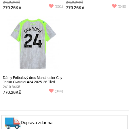
Krátký Rukáv
Krátký Rukáv
2410.84Kč
2410.84Kč
(351)
(348)
770.26Kč
770.26Kč
Dámy Fotbalový dres Manchester City
Josko Gvardiol #24 2025-26 Třetí
Krátký Rukáv
2410.84Kč
(344)
770.26Kč
Doprava zdarma