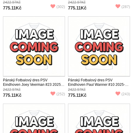
26 Domácí Krátký Rukáv
26 Venkovní Krátký Rukáv
2422.97Kč
2422.97Kč
(302)
(287)
775.11Kč
775.11Kč
Pánský Fotbalový dres PSV
Pánský Fotbalový dres PSV
Eindhoven Joey Veerman #23 2025-
Eindhoven Paul Wanner #10 2025-26
26 Třetí Krátký Rukáv
Domácí Krátký Rukáv
2422.97Kč
2422.97Kč
(252)
(243)
775.11Kč
775.11Kč