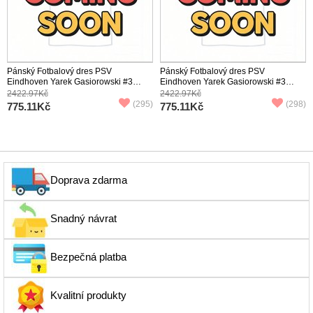
Pánský Fotbalový dres PSV
Pánský Fotbalový dres PSV
Eindhoven Yarek Gasiorowski #3
Eindhoven Yarek Gasiorowski #3
2025-26 Venkovní Krátký Rukáv
2025-26 Třetí Krátký Rukáv
2422.97Kč
2422.97Kč
(295)
(298)
775.11Kč
775.11Kč
Doprava zdarma
Snadný návrat
Bezpečná platba
Kvalitní produkty