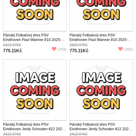
Pánský Fotbalový dres PSV
Pánský Fotbalový dres PSV
Eindhoven Paul Wanner #10 2025-26
Eindhoven Paul Wanner #10 2025-26
Venkovní Krátký Rukáv
Třetí Krátký Rukáv
2422.97Kč
2422.97Kč
(259)
(300)
775.11Kč
775.11Kč
Pánský Fotbalový dres PSV
Pánský Fotbalový dres PSV
Eindhoven Jerdy Schouten #22 2025-
Eindhoven Jerdy Schouten #22 2025-
26 Domácí Krátký Rukáv
26 Venkovní Krátký Rukáv
2422.97Kč
2422.97Kč