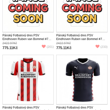
Pánský Fotbalový dres PSV
Pánský Fotbalový dres PSV
Eindhoven Ruben van Bommel #7
Eindhoven Ruben van Bommel #7
2026-27 Venkovní Krátký Rukáv
2026-27 Třetí Krátký Rukáv
2422.97Kč
2422.97Kč
(201)
(233)
775.11Kč
775.11Kč
Pánský Fotbalový dres PSV
Pánský Fotbalový dres PSV