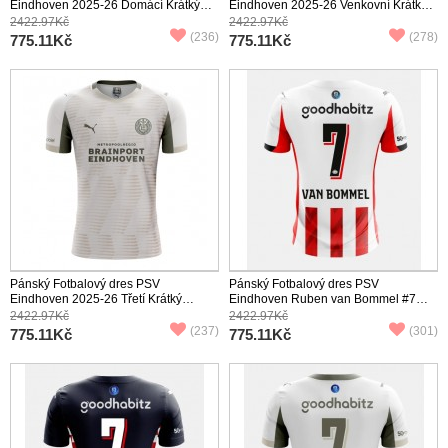
Eindhoven 2025-26 Domácí Krátký
Eindhoven 2025-26 Venkovní Krátký
Rukáv
Rukáv
2422.97Kč
2422.97Kč
(236)
(278)
775.11Kč
775.11Kč
Pánský Fotbalový dres PSV
Pánský Fotbalový dres PSV
Eindhoven 2025-26 Třetí Krátký
Eindhoven Ruben van Bommel #7
Rukáv
2025-26 Domácí Krátký Rukáv
2422.97Kč
2422.97Kč
(237)
(301)
775.11Kč
775.11Kč