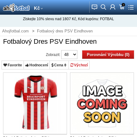
0
󰂱
󰂨
󰃳
󰃦
󰃖
Kč
Získejte
10%
slevu nad
1807
Kč, Kód kupónu:
FOTBAL
Ahojfotbal.com
Fotbalový dres PSV Eindhoven
Fotbalový Dres PSV Eindhoven
Porovnání Výrobku (0)
Zobrazit:
Favorite
Hodnocení
Cena
Výchozí