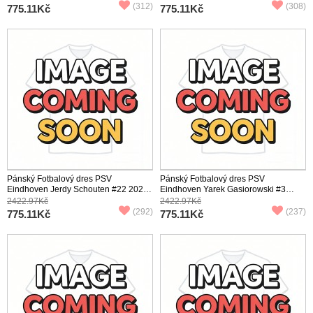
(312)
(308)
775.11Kč
775.11Kč
Pánský Fotbalový dres PSV
Pánský Fotbalový dres PSV
Eindhoven Jerdy Schouten #22 2025-
Eindhoven Yarek Gasiorowski #3
26 Třetí Krátký Rukáv
2025-26 Domácí Krátký Rukáv
2422.97Kč
2422.97Kč
(292)
(237)
775.11Kč
775.11Kč