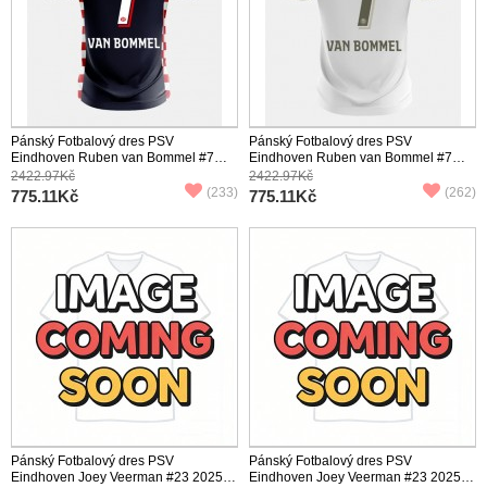
Pánský Fotbalový dres PSV
Pánský Fotbalový dres PSV
Eindhoven Ruben van Bommel #7
Eindhoven Ruben van Bommel #7
2025-26 Venkovní Krátký Rukáv
2025-26 Třetí Krátký Rukáv
2422.97Kč
2422.97Kč
(233)
(262)
775.11Kč
775.11Kč
Pánský Fotbalový dres PSV
Pánský Fotbalový dres PSV
Eindhoven Joey Veerman #23 2025-
Eindhoven Joey Veerman #23 2025-