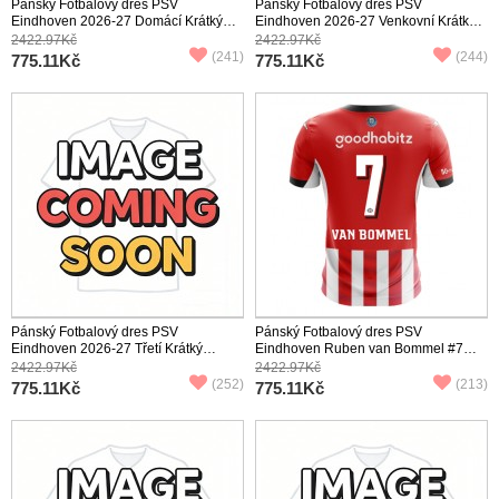
Pánský Fotbalový dres PSV
Pánský Fotbalový dres PSV
Eindhoven 2026-27 Domácí Krátký
Eindhoven 2026-27 Venkovní Krátký
Rukáv
Rukáv
2422.97Kč
2422.97Kč
(241)
(244)
775.11Kč
775.11Kč
Pánský Fotbalový dres PSV
Pánský Fotbalový dres PSV
Eindhoven 2026-27 Třetí Krátký
Eindhoven Ruben van Bommel #7
Rukáv
2026-27 Domácí Krátký Rukáv
2422.97Kč
2422.97Kč
(252)
(213)
775.11Kč
775.11Kč