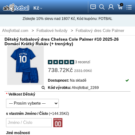
0
󰂱
󰂨
󰃳
󰃦
󰃖
Kč
Získejte
10%
slevu nad
1807
Kč, Kód kupónu:
FOTBAL
Ahojfotbal.com
Fotbalové hvězdy
Fotbalový dres Cole Palmer
Dětský fotbalový dres Chelsea Cole Palmer #10 2025-26
Domácí Krátký Rukáv (+ trenýrky)
3 recenzí
738.72Kč
2331.99Kč
Dostupnost:
Na skladě
Kód výrobku:
Ahojfotbal_2269
Velikost Dětský
s vlastním Jméno / Číslo
(+144.35Kč)
Jiné možnosti