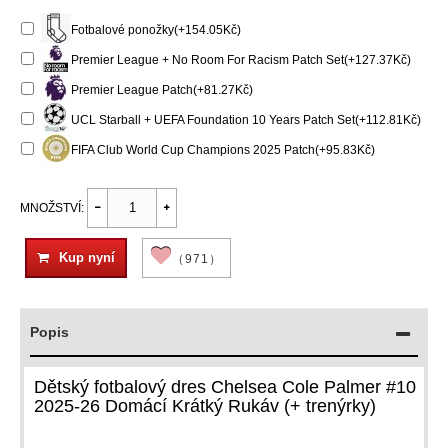
Fotbalové ponožky(+154.05Kč)
Premier League + No Room For Racism Patch Set(+127.37Kč)
Premier League Patch(+81.27Kč)
UCL Starball + UEFA Foundation 10 Years Patch Set(+112.81Kč)
FIFA Club World Cup Champions 2025 Patch(+95.83Kč)
MNOŽSTVÍ:
Kup nyní
（971）
Popis
Dětský fotbalový dres Chelsea Cole Palmer #10
2025-26 Domácí Krátký Rukáv (+ trenýrky)