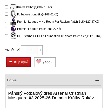
Krátké kalhoty(+382.10Kč)
Fotbalové ponožky(+168.61Kč)
Premier League + No Room For Racism Patch Set(+127.37Kč)
Premier League Patch(+81.27Kč)
UCL Starball + UEFA Foundation 10 Years Patch Set(+112.81Kč)
MNOŽSTVÍ:
Kup nyní
（406）
Popis
Pánský Fotbalový dres Arsenal Cristhian
Mosquera #3 2025-26 Domácí Krátký Rukáv