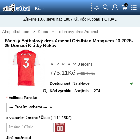
0
󰂱
󰂨
󰃳
󰃦
󰃖
Kč
Získejte
10%
slevu nad
1807
Kč, Kód kupónu:
FOTBAL
Ahojfotbal.com
Klubů
Fotbalový dres Arsenal
Pánský Fotbalový dres Arsenal Cristhian Mosquera #3 2025-
26 Domácí Krátký Rukáv
0 recenzí
775.11Kč
2422.97Kč
Dostupnost:
Na skladě
Kód výrobku:
Ahojfotbal_274
Velikost Pánské
s vlastním Jméno / Číslo
(+144.35Kč)
Jiné možnosti