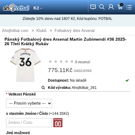
0
󰂱
󰂨
󰃳
󰃦
󰃖
Kč
Získejte
10%
slevu nad
1807
Kč, Kód kupónu:
FOTBAL
Ahojfotbal.com
Klubů
Fotbalový dres Arsenal
Pánský Fotbalový dres Arsenal Martin Zubimendi #36 2025-
26 Třetí Krátký Rukáv
0 recenzí
775.11Kč
2422.97Kč
Dostupnost:
Na skladě
Kód výrobku:
Ahojfotbal_261
Velikost Pánské
s vlastním Jméno / Číslo
(+144.35Kč)
Jiné možnosti