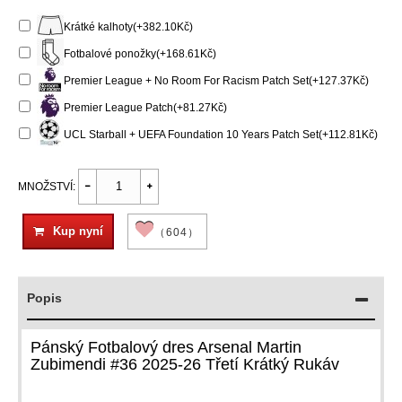
Krátké kalhoty(+382.10Kč)
Fotbalové ponožky(+168.61Kč)
Premier League + No Room For Racism Patch Set(+127.37Kč)
Premier League Patch(+81.27Kč)
UCL Starball + UEFA Foundation 10 Years Patch Set(+112.81Kč)
MNOŽSTVÍ:
Kup nyní
（604）
Popis
Pánský Fotbalový dres Arsenal Martin
Zubimendi #36 2025-26 Třetí Krátký Rukáv