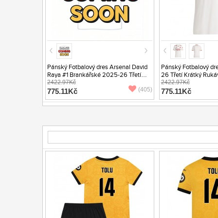
Pánský Fotbalový dres Arsenal David
Pánský Fotbalový dr
Raya #1 Brankářské 2025-26 Třetí
26 Třetí Krátký Ruká
Krátký Rukáv
2422.97Kč
2422.97Kč
(405)
775.11Kč
775.11Kč