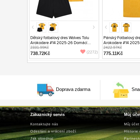
Dětský fotbalový dres Wolves Tolu
Pánský Fotbalový dre
Arokodare #14 2025-26 Domácí
Arokodare #14 2025
Krátký Rukáv (+ trenýrky)
2331.99Kč
Krátký Rukáv
2422.97Kč
(2272)
738.72Kč
775.11Kč
Doprava zdarma
Sna
Zákaznický servis
Můj úče
Kontaktujte nás
Můj účet
Odeslání a vrácení zboží
Historie
Jak objednat
Partnes