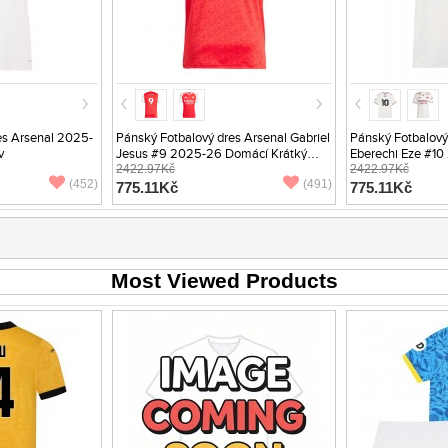
es Arsenal 2025-
Pánský Fotbalový dres Arsenal Gabriel
Pánský Fotbalový
v
Jesus #9 2025-26 Domácí Krátký
Eberechi Eze #10
Rukáv
2422.97Kč
Krátký Rukáv
2422.97Kč
(452)
(491)
775.11Kč
775.11Kč
Most Viewed Products