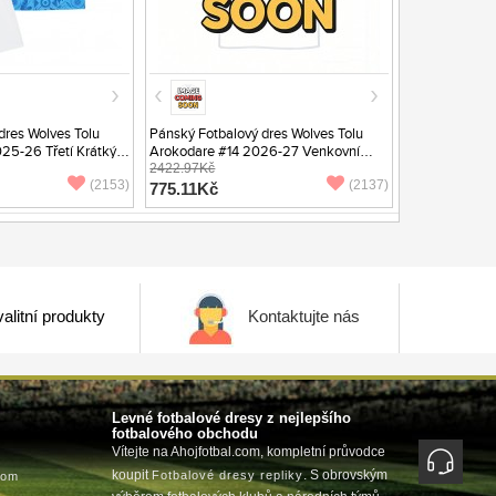
dres Wolves Tolu
Pánský Fotbalový dres Wolves Tolu
25-26 Třetí Krátký
Arokodare #14 2026-27 Venkovní
Krátký Rukáv
2422.97Kč
(2153)
(2137)
775.11Kč
alitní produkty
Kontaktujte nás
Levné fotbalové dresy z nejlepšího
fotbalového obchodu
Vítejte na Ahojfotbal.com, kompletní průvodce
koupit
. S obrovským
Fotbalové dresy repliky
com