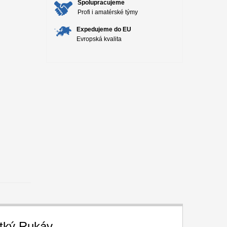
Spolupracujeme
Profi i amatérské týmy
Expedujeme do EU
Evropská kvalita
átký Rukáv