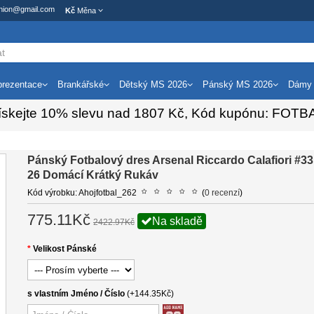
ashion@gmail.com
Kč
Měna
rezentace
Brankářské
Dětský MS 2026
Pánský MS 2026
Dámy
ískejte
10%
slevu nad
1807
Kč, Kód kupónu:
FOTB
Pánský Fotbalový dres Arsenal Riccardo Calafiori #33
26 Domácí Krátký Rukáv
Kód výrobku: Ahojfotbal_262
(
0 recenzí
)
775.11Kč
Na skladě
2422.97Kč
Velikost Pánské
s vlastním Jméno / Číslo
(+144.35Kč)