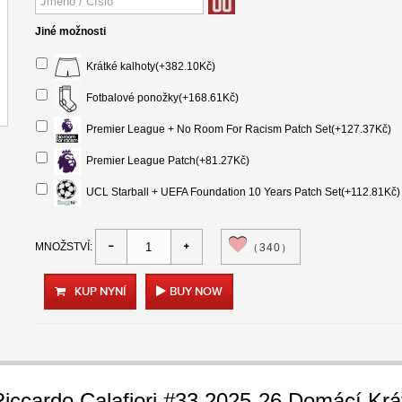
Jiné možnosti
Krátké kalhoty(+382.10Kč)
Fotbalové ponožky(+168.61Kč)
Premier League + No Room For Racism Patch Set(+127.37Kč)
Premier League Patch(+81.27Kč)
UCL Starball + UEFA Foundation 10 Years Patch Set(+112.81Kč)
MNOŽSTVÍ:
（340）
KUP NYNÍ
BUY NOW
Riccardo Calafiori #33 2025-26 Domácí Kr