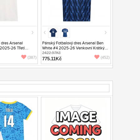
 dres Arsenal
Pánský Fotbalový dres Arsenal Ben
 2025-26 Třetí
White #4 2025-26 Venkovní Krátký
Rukáv
2422.97Kč
(387)
(452)
775.11Kč