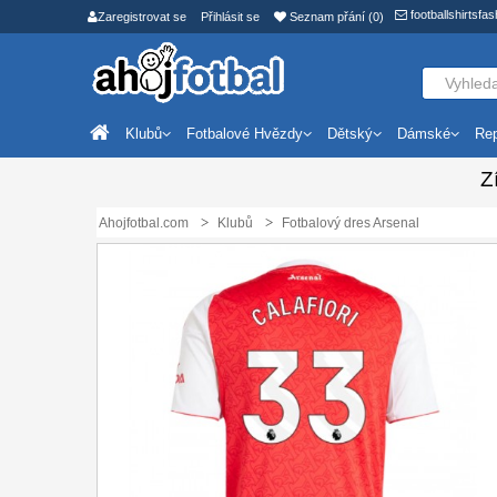
footballshirtsf
Zaregistrovat se
Přihlásit se
Seznam přání (0)
Klubů
Fotbalové Hvězdy
Dětský
Dámské
Rep
Z
Ahojfotbal.com
Klubů
Fotbalový dres Arsenal