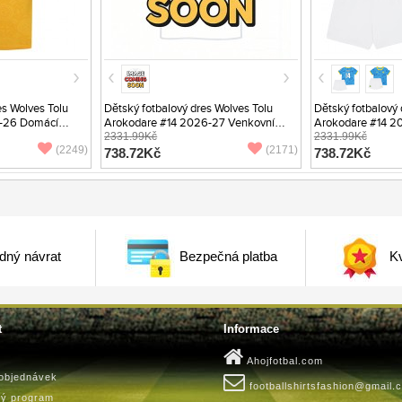
s Wolves Tolu
Dětský fotbalový dres Wolves Tolu
Dětský fotbalový 
-26 Domácí
Arokodare #14 2026-27 Venkovní
Arokodare #14 20
Krátký Rukáv (+ trenýrky)
2331.99Kč
Rukáv (+ trenýrky)
2331.99Kč
(2249)
(2171)
738.72Kč
738.72Kč
dný návrat
Bezpečná platba
Kv
t
Informace
Ahojfotbal.com
 objednávek
footballshirtsfashion@gmail.
ký program