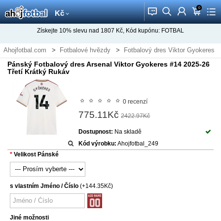
0
󰂱
󰂨
󰃳
󰃦
󰃖
Kč
Získejte
10%
slevu nad
1807
Kč, Kód kupónu:
FOTBAL
Ahojfotbal.com
Fotbalové hvězdy
Fotbalový dres Viktor Gyokeres
Pánský Fotbalový dres Arsenal Viktor Gyokeres #14 2025-26
Třetí Krátký Rukáv
0 recenzí
775.11Kč
2422.97Kč
Dostupnost:
Na skladě
Kód výrobku:
Ahojfotbal_249
Velikost Pánské
s vlastním Jméno / Číslo
(+144.35Kč)
Jiné možnosti