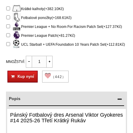
Krátké kalhoty(+382.10Kč)
Fotbalové ponožky(+168.61Kč)
Premier League + No Room For Racism Patch Set(+127.37Kč)
Premier League Patch(+81.27Kč)
UCL Starball + UEFA Foundation 10 Years Patch Set(+112.81Kč)
MNOŽSTVÍ:
Kup nyní
（442）
Popis
Pánský Fotbalový dres Arsenal Viktor Gyokeres
#14 2025-26 Třetí Krátký Rukáv