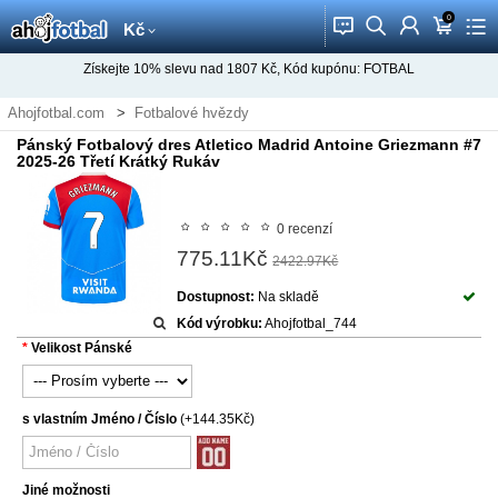
0
󰂱
󰂨
󰃳
󰃦
󰃖
Kč
Získejte
10%
slevu nad
1807
Kč, Kód kupónu:
FOTBAL
Ahojfotbal.com
Fotbalové hvězdy
Fotbalový dres Antoine Griezmann
Pánský Fotbalový dres Atletico Madrid Antoine Griezmann #7
2025-26 Třetí Krátký Rukáv
0 recenzí
775.11Kč
2422.97Kč
Dostupnost:
Na skladě
Kód výrobku:
Ahojfotbal_744
Velikost Pánské
s vlastním Jméno / Číslo
(+144.35Kč)
Jiné možnosti