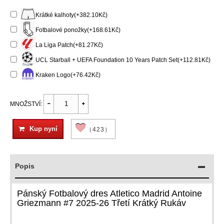
Krátké kalhoty(+382.10Kč)
Fotbalové ponožky(+168.61Kč)
La Liga Patch(+81.27Kč)
UCL Starball + UEFA Foundation 10 Years Patch Set(+112.81Kč)
Kraken Logo(+76.42Kč)
MNOŽSTVÍ:
Kup nyní
（423）
Popis
Pánský Fotbalový dres Atletico Madrid Antoine
Griezmann #7 2025-26 Třetí Krátký Rukáv