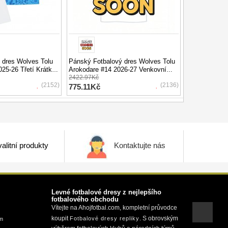
 dres Wolves Tolu
Pánský Fotbalový dres Wolves Tolu
25-26 Třetí Krátký
Arokodare #14 2026-27 Venkovní
y)
Krátký Rukáv
2422.97Kč
(2152)
(2136)
775.11Kč
alitní produkty
Kontaktujte nás
Levné fotbalové dresy z nejlepšího
fotbalového obchodu
Vítejte na Ahojfotbal.com, kompletní průvodce
koupit
. S obrovským
Fotbalové dresy repliky
om