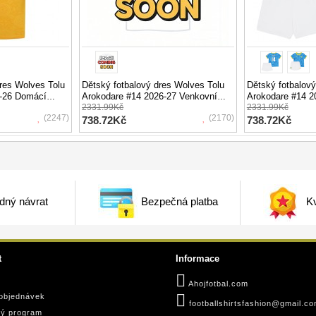
res Wolves Tolu
Dětský fotbalový dres Wolves Tolu
Dětský fotbalový
5-26 Domácí
Arokodare #14 2026-27 Venkovní
Arokodare #14 20
Krátký Rukáv (+ trenýrky)
2331.99Kč
Rukáv (+ trenýrk
2331.99Kč
(2247)
(2170)
738.72Kč
738.72Kč
dný návrat
Bezpečná platba
Kv
t
Informace
Ahojfotbal.com
 objednávek
footballshirtsfashion@gmail.c
ký program