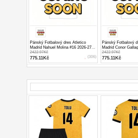
Pánský Fotbalový dres Atletico
Pánský Fotbalový dr
Madrid Nahuel Molina #16 2026-27
Madrid Conor Galla
Třetí Krátký Rukáv
2422.97Kč
Domácí Krátký Ruk
2422.97Kč
(306)
775.11Kč
775.11Kč