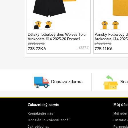
Dětský fotbalový dres Wolves Tolu
Pánský Fotbalový d
Arokodare #14 2025-26 Domácí
Arokodare #14 202
Krátký Rukáv (+ trenýrky)
2331.99Kč
Krátký Rukáv
2422.97Kč
(2271)
738.72Kč
775.11Kč
Doprava zdarma
Sna
Zákaznický servis
Můj úče
Kontaktujte nás
Můj účet
Odeslání a vrácení zboží
Historie
Jak objednat
Partnes