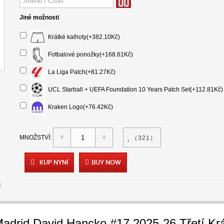
Jiné možnosti
Krátké kalhoty(+382.10Kč)
Fotbalové ponožky(+168.61Kč)
La Liga Patch(+81.27Kč)
UCL Starball + UEFA Foundation 10 Years Patch Set(+112.81Kč)
Kraken Logo(+76.42Kč)
MNOŽSTVÍ:
（321）
KUP NYNÍ
BUY NOW
I
 Madrid David Hancko #17 2025-26 Třetí Kr