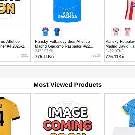
es Atletico
Pánský Fotbalový dres Atletico
Pánský Fotbalový
gher #4 2026-27
Madrid Giacomo Raspadori #22
Madrid David Ha
áv
2025-26 Třetí Krátký Rukáv
2422.97Kč
Domácí Krátký 
2422.97Kč
(335)
(322)
775.11Kč
775.11Kč
Most Viewed Products