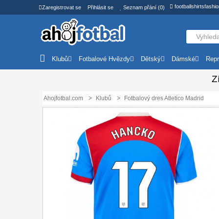
footballshirtsfash
Zaregistrovat se
Přihlásit se
Seznam přání (0)
Klubů
Fotbalové Hvězdy
Dětský
Dámské
Repr
Z
Ahojfotbal.com
Klubů
Fotbalový dres Atletico Madrid