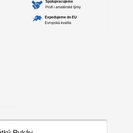
Spolupracujeme
Profi i amatérské týmy
Expedujeme do EU
Evropská kvalita
átký Rukáv