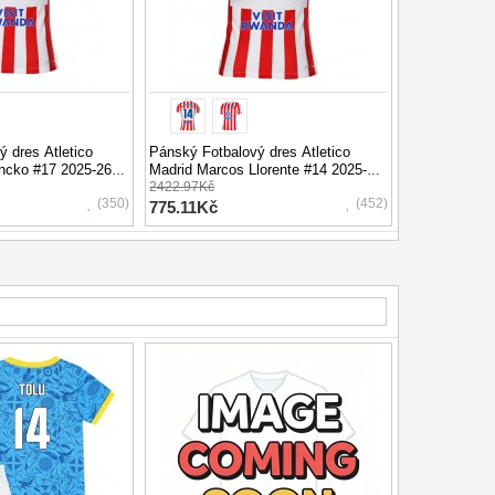
 dres Atletico
Pánský Fotbalový dres Atletico
ncko #17 2025-26
Madrid Marcos Llorente #14 2025-26
Rukáv
Domácí Krátký Rukáv
2422.97Kč
(350)
(452)
775.11Kč