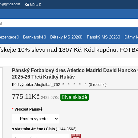
ion@gmail.com
Kč
Měna
ezentace
Brankářské
Dětský MS 2026
Pánský MS 2026
Dámy 
ískejte
10%
slevu nad
1807
Kč, Kód kupónu:
FOTB
Pánský Fotbalový dres Atletico Madrid David Hancko
2025-26 Třetí Krátký Rukáv
Kód výrobku: Ahojfotbal_762
(
0 recenzí
)
775.11Kč
Na skladě
2422.97Kč
Velikost Pánské
s vlastním Jméno / Číslo
(+144.35Kč)