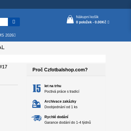
Nákupní košík
0 položek -
0.00Kč
MS 2026
AL
 #17
Proč Czfotbalshop.com?
let na trhu
Poctivá práce s tradicí
Archivace zakázky
Doobjednání od 1 ks
Rychlé dodání
Garance dodání do 1-4 týdnů