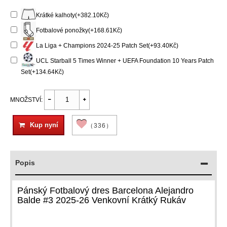
Krátké kalhoty(+382.10Kč)
Fotbalové ponožky(+168.61Kč)
La Liga + Champions 2024-25 Patch Set(+93.40Kč)
UCL Starball 5 Times Winner + UEFA Foundation 10 Years Patch
Set(+134.64Kč)
MNOŽSTVÍ:
Kup nyní
（336）
Popis
Pánský Fotbalový dres Barcelona Alejandro
Balde #3 2025-26 Venkovní Krátký Rukáv