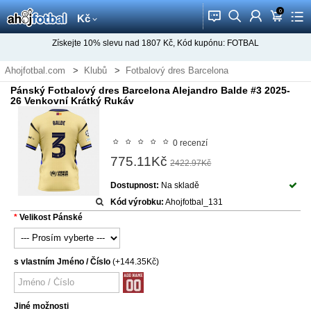
0
󰂱
󰂨
󰃳
󰃦
󰃖
Kč
Získejte
10%
slevu nad
1807
Kč, Kód kupónu:
FOTBAL
Ahojfotbal.com
Klubů
Fotbalový dres Barcelona
Pánský Fotbalový dres Barcelona Alejandro Balde #3 2025-
26 Venkovní Krátký Rukáv
0 recenzí
775.11Kč
2422.97Kč
Dostupnost:
Na skladě
Kód výrobku:
Ahojfotbal_131
Velikost Pánské
s vlastním Jméno / Číslo
(+144.35Kč)
Jiné možnosti