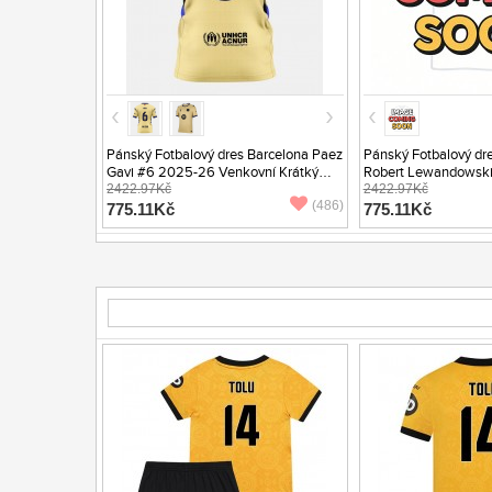
Pánský Fotbalový dres Barcelona Paez
Pánský Fotbalový dr
Gavi #6 2025-26 Venkovní Krátký
Robert Lewandowsk
Rukáv
2422.97Kč
Venkovní Krátký Ruk
2422.97Kč
(486)
775.11Kč
775.11Kč