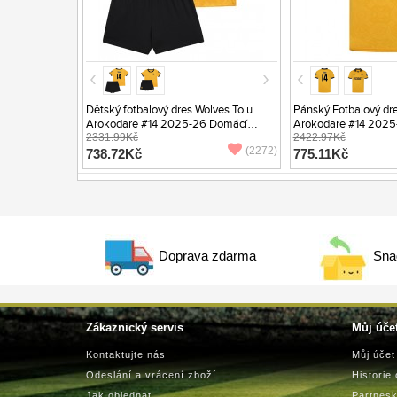
Dětský fotbalový dres Wolves Tolu
Pánský Fotbalový dre
Arokodare #14 2025-26 Domácí
Arokodare #14 2025
Krátký Rukáv (+ trenýrky)
2331.99Kč
Krátký Rukáv
2422.97Kč
(2272)
738.72Kč
775.11Kč
Doprava zdarma
Sna
Zákaznický servis
Můj úče
Kontaktujte nás
Můj účet
Odeslání a vrácení zboží
Historie
Jak objednat
Partnes