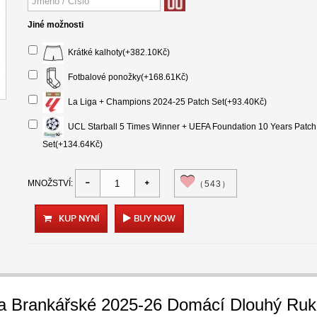
Jiné možnosti
Krátké kalhoty(+382.10Kč)
Fotbalové ponožky(+168.61Kč)
La Liga + Champions 2024-25 Patch Set(+93.40Kč)
UCL Starball 5 Times Winner + UEFA Foundation 10 Years Patch
Set(+134.64Kč)
MNOŽSTVÍ:
（543）
KUP NYNÍ
BUY NOW
na Brankářské 2025-26 Domácí Dlouhý Ru