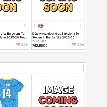
 dres Barcelona Ter
Dětský fotbalový dres Barcelona Ter
řské 2025-26 Třetí
Stegen #1 Brankářské 2025-26
Domácí Dlouhý Rukáv (+ trenýrky)
2392.64Kč
(509)
(506)
762.98Kč