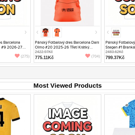
es Barcelona
Pánský Fotbalový dres Barcelona Dani
Pánský Fotbalový
i #9 2026-27
Olmo #20 2025-26 Třetí Krátký
Stegen #1 Branká
áv
Rukáv
2422.97Kč
Dlouhý Rukáv
2483.62Kč
(275)
(704)
775.11Kč
799.37Kč
Most Viewed Products