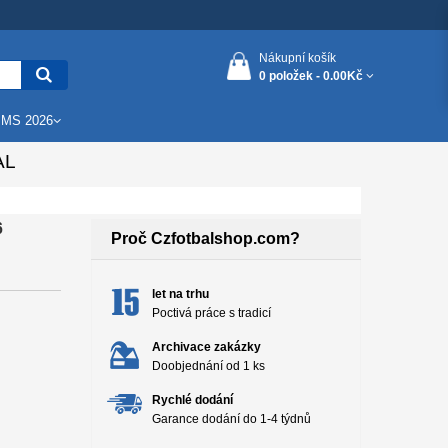
Nákupní košík
0 položek -
0.00Kč
 MS 2026
AL
6
Proč Czfotbalshop.com?
let na trhu
Poctivá práce s tradicí
Archivace zakázky
Doobjednání od 1 ks
Rychlé dodání
Garance dodání do 1-4 týdnů