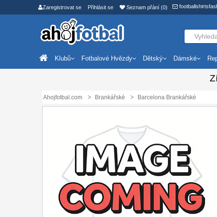
footballshirtsf
Zaregistrovat se
Přihlásit se
Seznam přání (0)
Klubů
Fotbalové Hvězdy
Dětský
Dámské
Rep
Z
Ahojfotbal.com
Brankářské
Barcelona Brankářské