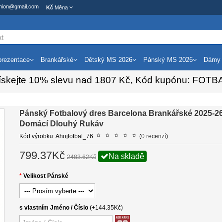
ashion@gmail.com
Kč
Měna
rezentace
Brankářské
Dětský MS 2026
Pánský MS 2026
Dámy
ískejte
10%
slevu nad
1807
Kč, Kód kupónu:
FOTB
Pánský Fotbalový dres Barcelona Brankářské 2025-2
Domácí Dlouhý Rukáv
Kód výrobku: Ahojfotbal_76
(
0 recenzí
)
799.37Kč
Na skladě
2483.62Kč
Velikost Pánské
s vlastním Jméno / Číslo
(+144.35Kč)