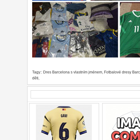
Tagy::
Dres Barcelona s vlastním jménem
,
Fotbalové dresy Bar
děti
,