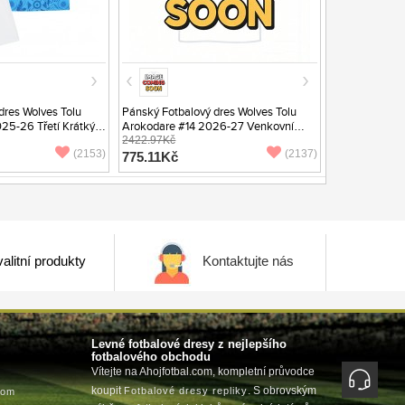
dres Wolves Tolu
Pánský Fotbalový dres Wolves Tolu
25-26 Třetí Krátký
Arokodare #14 2026-27 Venkovní
Krátký Rukáv
2422.97Kč
(2153)
(2137)
775.11Kč
alitní produkty
Kontaktujte nás
Levné fotbalové dresy z nejlepšího
fotbalového obchodu
Vítejte na Ahojfotbal.com, kompletní průvodce
koupit
. S obrovským
Fotbalové dresy repliky
com