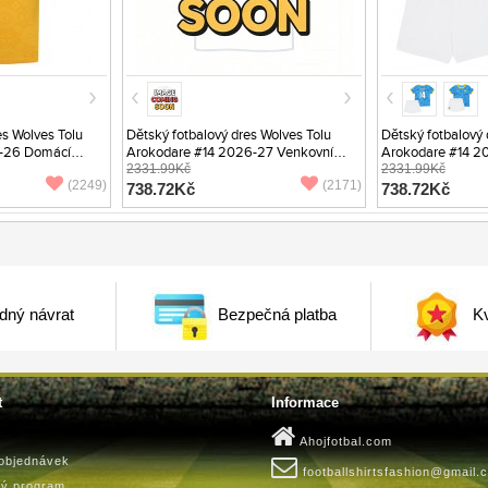
s Wolves Tolu
Dětský fotbalový dres Wolves Tolu
Dětský fotbalový 
-26 Domácí
Arokodare #14 2026-27 Venkovní
Arokodare #14 20
Krátký Rukáv (+ trenýrky)
2331.99Kč
Rukáv (+ trenýrky)
2331.99Kč
(2249)
(2171)
738.72Kč
738.72Kč
dný návrat
Bezpečná platba
Kv
t
Informace
Ahojfotbal.com
 objednávek
footballshirtsfashion@gmail.
ký program