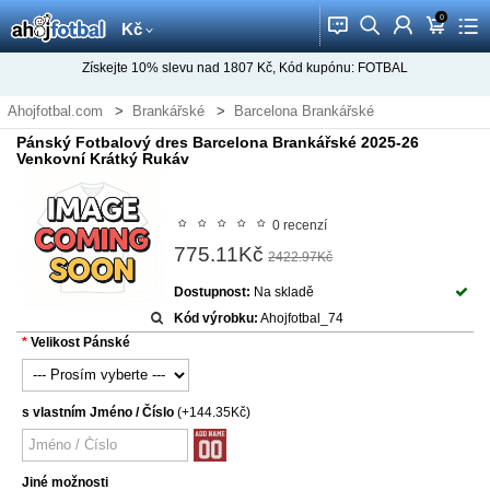
0
󰂱
󰂨
󰃳
󰃦
󰃖
Kč
Získejte
10%
slevu nad
1807
Kč, Kód kupónu:
FOTBAL
Ahojfotbal.com
Brankářské
Barcelona Brankářské
Pánský Fotbalový dres Barcelona Brankářské 2025-26
Venkovní Krátký Rukáv
0 recenzí
775.11Kč
2422.97Kč
Dostupnost:
Na skladě
Kód výrobku:
Ahojfotbal_74
Velikost Pánské
s vlastním Jméno / Číslo
(+144.35Kč)
Jiné možnosti