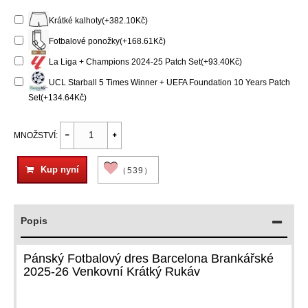
Krátké kalhoty(+382.10Kč)
Fotbalové ponožky(+168.61Kč)
La Liga + Champions 2024-25 Patch Set(+93.40Kč)
UCL Starball 5 Times Winner + UEFA Foundation 10 Years Patch
Set(+134.64Kč)
MNOŽSTVÍ:
Kup nyní
（539）
Popis
Pánský Fotbalový dres Barcelona Brankářské
2025-26 Venkovní Krátký Rukáv