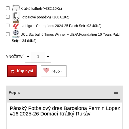
Krátké kalhoty(+382.10Kč)
Fotbalové ponožky(+168.61Kč)
La Liga + Champions 2024-25 Patch Set(+93.40Kč)
UCL Starball 5 Times Winner + UEFA Foundation 10 Years Patch
Set(+134.64Kč)
MNOŽSTVÍ:
Kup nyní
（405）
Popis
Pánský Fotbalový dres Barcelona Fermin Lopez
#16 2025-26 Domácí Krátký Rukáv