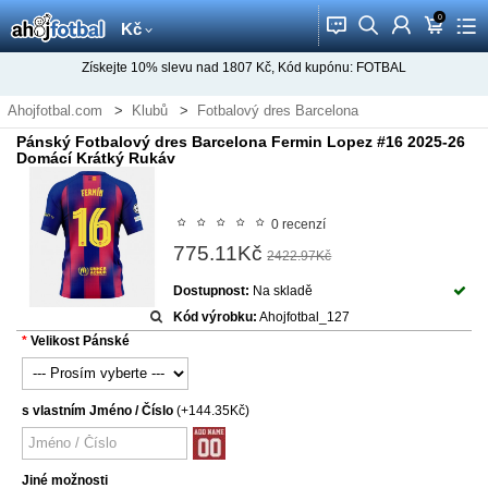
0
󰂱
󰂨
󰃳
󰃦
󰃖
Kč
Získejte
10%
slevu nad
1807
Kč, Kód kupónu:
FOTBAL
Ahojfotbal.com
Klubů
Fotbalový dres Barcelona
Pánský Fotbalový dres Barcelona Fermin Lopez #16 2025-26
Domácí Krátký Rukáv
0 recenzí
775.11Kč
2422.97Kč
Dostupnost:
Na skladě
Kód výrobku:
Ahojfotbal_127
Velikost Pánské
s vlastním Jméno / Číslo
(+144.35Kč)
Jiné možnosti