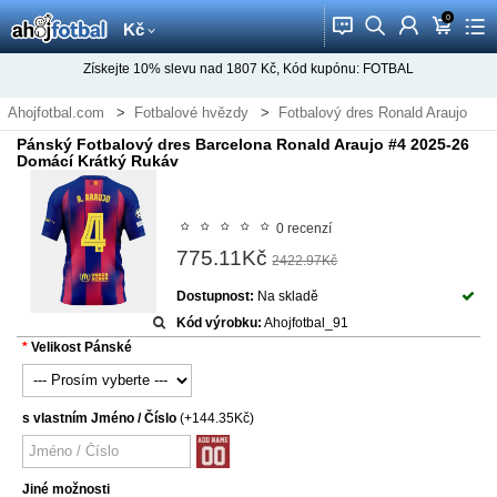
0
󰂱
󰂨
󰃳
󰃦
󰃖
Kč
Získejte
10%
slevu nad
1807
Kč, Kód kupónu:
FOTBAL
Ahojfotbal.com
Fotbalové hvězdy
Fotbalový dres Ronald Araujo
Pánský Fotbalový dres Barcelona Ronald Araujo #4 2025-26
Domácí Krátký Rukáv
0 recenzí
775.11Kč
2422.97Kč
Dostupnost:
Na skladě
Kód výrobku:
Ahojfotbal_91
Velikost Pánské
s vlastním Jméno / Číslo
(+144.35Kč)
Jiné možnosti