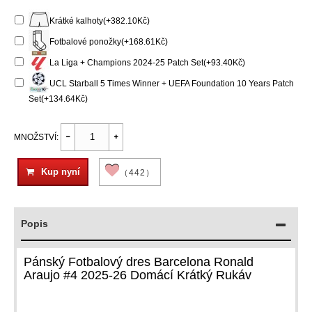
Krátké kalhoty(+382.10Kč)
Fotbalové ponožky(+168.61Kč)
La Liga + Champions 2024-25 Patch Set(+93.40Kč)
UCL Starball 5 Times Winner + UEFA Foundation 10 Years Patch
Set(+134.64Kč)
MNOŽSTVÍ:
Kup nyní
（442）
Popis
Pánský Fotbalový dres Barcelona Ronald
Araujo #4 2025-26 Domácí Krátký Rukáv