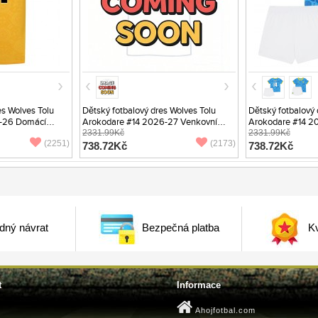
s Wolves Tolu
Dětský fotbalový dres Wolves Tolu
Dětský fotbalový 
-26 Domácí
Arokodare #14 2026-27 Venkovní
Arokodare #14 20
Krátký Rukáv (+ trenýrky)
2331.99Kč
Rukáv (+ trenýrky)
2331.99Kč
(2251)
(2173)
738.72Kč
738.72Kč
dný návrat
Bezpečná platba
Kv
t
Informace
Ahojfotbal.com