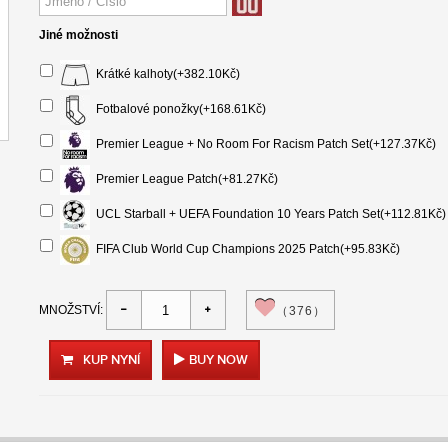
Jiné možnosti
Krátké kalhoty(+382.10Kč)
Fotbalové ponožky(+168.61Kč)
Premier League + No Room For Racism Patch Set(+127.37Kč)
Premier League Patch(+81.27Kč)
UCL Starball + UEFA Foundation 10 Years Patch Set(+112.81Kč)
FIFA Club World Cup Champions 2025 Patch(+95.83Kč)
MNOŽSTVÍ:
（376）
KUP NYNÍ
BUY NOW