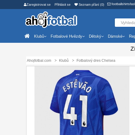
footballshirtsf
Zaregistrovat se
Přihlásit se
Seznam přání (0)
Klubů
Fotbalové Hvězdy
Dětský
Dámské
Rep
Z
Ahojfotbal.com
Klubů
Fotbalový dres Chelsea