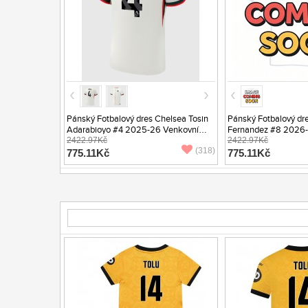
Pánský Fotbalový dres Chelsea Tosin
Pánský Fotbalový dr
Adarabioyo #4 2025-26 Venkovní
Fernandez #8 2026-2
Krátký Rukáv
2422.97Kč
Rukáv
2422.97Kč
(318)
775.11Kč
775.11Kč