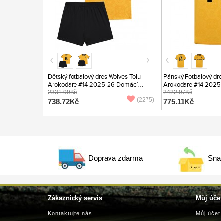
Dětský fotbalový dres Wolves Tolu
Pánský Fotbalový dre
Arokodare #14 2025-26 Domácí
Arokodare #14 2025
Krátký Rukáv (+ trenýrky)
2331.99Kč
Krátký Rukáv
2422.97Kč
(2275)
738.72Kč
775.11Kč
Doprava zdarma
Sna
Zákaznický servis
Můj úče
Kontaktujte nás
Můj účet