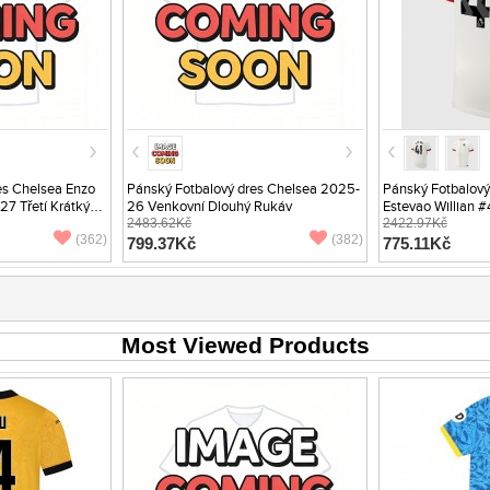
es Chelsea Enzo
Pánský Fotbalový dres Chelsea 2025-
Pánský Fotbalový
7 Třetí Krátký
26 Venkovní Dlouhý Rukáv
Estevao Willian 
2483.62Kč
Venkovní Krátký
2422.97Kč
(362)
(382)
799.37Kč
775.11Kč
Most Viewed Products