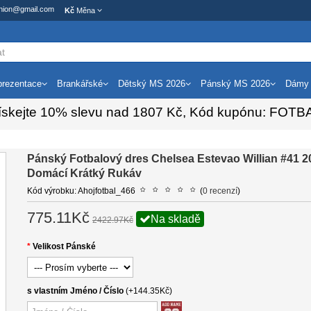
ashion@gmail.com
Kč
Měna
rezentace
Brankářské
Dětský MS 2026
Pánský MS 2026
Dámy
ískejte
10%
slevu nad
1807
Kč, Kód kupónu:
FOTB
Pánský Fotbalový dres Chelsea Estevao Willian #41 2
Domácí Krátký Rukáv
Kód výrobku: Ahojfotbal_466
(
0 recenzí
)
775.11Kč
Na skladě
2422.97Kč
Velikost Pánské
s vlastním Jméno / Číslo
(+144.35Kč)