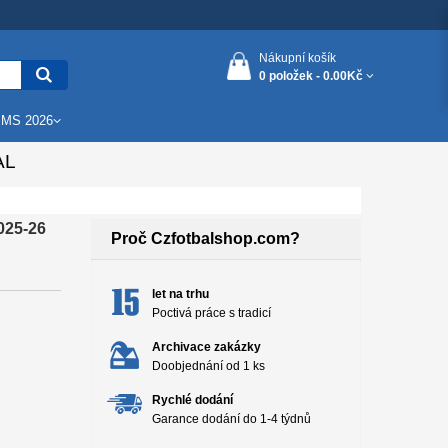
Nákupní košík
0 položek -
0.00Kč
 MS 2026
AL
025-26
Proč Czfotbalshop.com?
let na trhu
Poctivá práce s tradicí
Archivace zakázky
Doobjednání od 1 ks
Rychlé dodání
Garance dodání do 1-4 týdnů