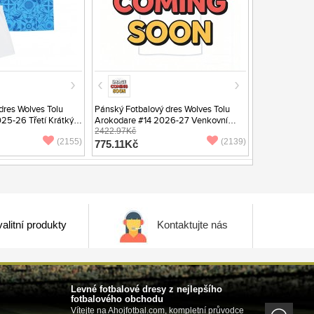
dres Wolves Tolu
Pánský Fotbalový dres Wolves Tolu
25-26 Třetí Krátký
Arokodare #14 2026-27 Venkovní
Krátký Rukáv
2422.97Kč
(2155)
(2139)
775.11Kč
alitní produkty
Kontaktujte nás
Levné fotbalové dresy z nejlepšího
fotbalového obchodu
Vítejte na Ahojfotbal.com, kompletní průvodce