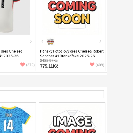
 dres Chelsea
Pánský Fotbalový dres Chelsea Robert
#41 2025-26
Sanchez #1 Brankářské 2025-26
 Rukáv
Domácí Krátký Rukáv
2422.97Kč
(372)
(409)
775.11Kč