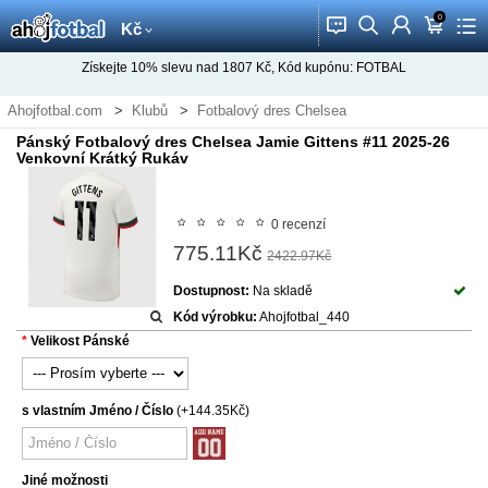
0
󰂱
󰂨
󰃳
󰃦
󰃖
Kč
Získejte
10%
slevu nad
1807
Kč, Kód kupónu:
FOTBAL
Ahojfotbal.com
Klubů
Fotbalový dres Chelsea
Pánský Fotbalový dres Chelsea Jamie Gittens #11 2025-26
Venkovní Krátký Rukáv
0 recenzí
775.11Kč
2422.97Kč
Dostupnost:
Na skladě
Kód výrobku:
Ahojfotbal_440
Velikost Pánské
s vlastním Jméno / Číslo
(+144.35Kč)
Jiné možnosti