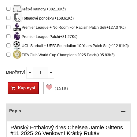
Krátké kalhoty(+382.10Kč)
Fotbalové ponožky(+168.61Kč)
Premier League + No Room For Racism Patch Set(+127.37Kč)
Premier League Patch(+81.27Kč)
UCL Starball + UEFA Foundation 10 Years Patch Set(+112.81Kč)
FIFA Club World Cup Champions 2025 Patch(+95.83Kč)
MNOŽSTVÍ:
Kup nyní
（1518）
Popis
Pánský Fotbalový dres Chelsea Jamie Gittens
#11 2025-26 Venkovní Krátký Rukáv