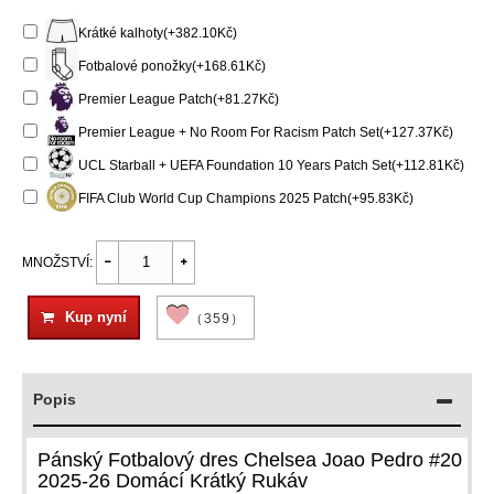
Krátké kalhoty(+382.10Kč)
Fotbalové ponožky(+168.61Kč)
Premier League Patch(+81.27Kč)
Premier League + No Room For Racism Patch Set(+127.37Kč)
UCL Starball + UEFA Foundation 10 Years Patch Set(+112.81Kč)
FIFA Club World Cup Champions 2025 Patch(+95.83Kč)
MNOŽSTVÍ:
Kup nyní
（359）
Popis
Pánský Fotbalový dres Chelsea Joao Pedro #20
2025-26 Domácí Krátký Rukáv