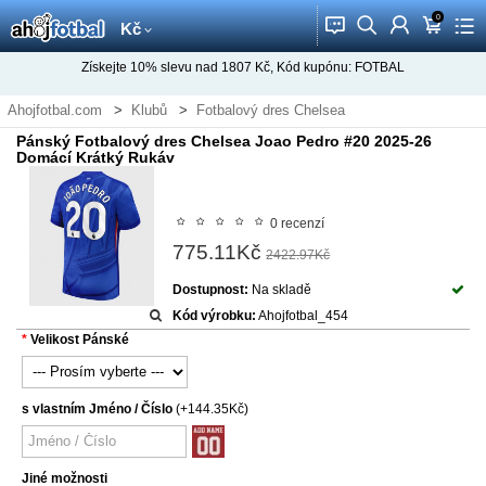
0
󰂱
󰂨
󰃳
󰃦
󰃖
Kč
Získejte
10%
slevu nad
1807
Kč, Kód kupónu:
FOTBAL
Ahojfotbal.com
Klubů
Fotbalový dres Chelsea
Pánský Fotbalový dres Chelsea Joao Pedro #20 2025-26
Domácí Krátký Rukáv
0 recenzí
775.11Kč
2422.97Kč
Dostupnost:
Na skladě
Kód výrobku:
Ahojfotbal_454
Velikost Pánské
s vlastním Jméno / Číslo
(+144.35Kč)
Jiné možnosti