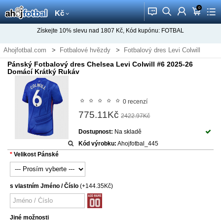
0
󰂱
󰂨
󰃳
󰃦
󰃖
Kč
Získejte
10%
slevu nad
1807
Kč, Kód kupónu:
FOTBAL
Ahojfotbal.com
Fotbalové hvězdy
Fotbalový dres Levi Colwill
Pánský Fotbalový dres Chelsea Levi Colwill #6 2025-26
Domácí Krátký Rukáv
0 recenzí
775.11Kč
2422.97Kč
Dostupnost:
Na skladě
Kód výrobku:
Ahojfotbal_445
Velikost Pánské
s vlastním Jméno / Číslo
(+144.35Kč)
Jiné možnosti