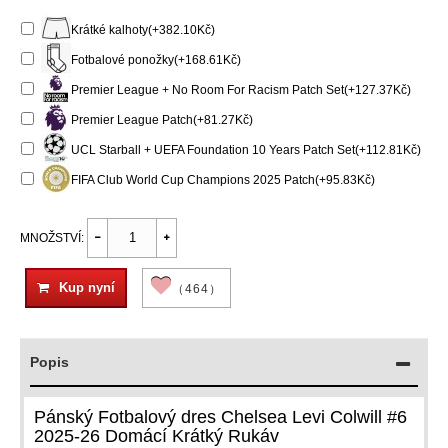
Krátké kalhoty(+382.10Kč)
Fotbalové ponožky(+168.61Kč)
Premier League + No Room For Racism Patch Set(+127.37Kč)
Premier League Patch(+81.27Kč)
UCL Starball + UEFA Foundation 10 Years Patch Set(+112.81Kč)
FIFA Club World Cup Champions 2025 Patch(+95.83Kč)
MNOŽSTVÍ:
Kup nyní
（464）
Popis
Pánský Fotbalový dres Chelsea Levi Colwill #6
2025-26 Domácí Krátký Rukáv