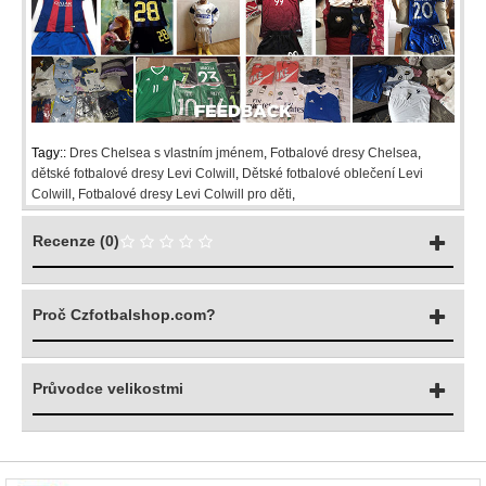
Tagy::
Dres Chelsea s vlastním jménem
,
Fotbalové dresy Chelsea
,
dětské fotbalové dresy Levi Colwill
,
Dětské fotbalové oblečení Levi
Colwill
,
Fotbalové dresy Levi Colwill pro děti
,
Recenze (0)
Proč Czfotbalshop.com?
Průvodce velikostmi