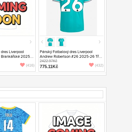
dres Liverpool
Pánský Fotbalový dres Liverpool
1 Brankářské 2025-
Andrew Robertson #26 2025-26 Třetí
uhý Rukáv
Krátký Rukáv
2422.97Kč
(416)
(432)
775.11Kč