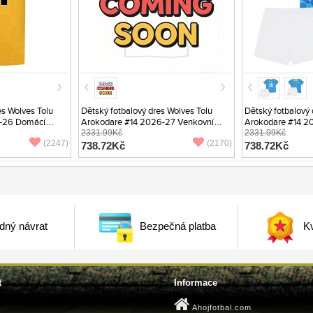
s Wolves Tolu
Dětský fotbalový dres Wolves Tolu
Dětský fotbalový 
-26 Domácí
Arokodare #14 2026-27 Venkovní
Arokodare #14 20
Krátký Rukáv (+ trenýrky)
2331.99Kč
Rukáv (+ trenýrky)
2331.99Kč
(2247)
(2170)
738.72Kč
738.72Kč
dný návrat
Bezpečná platba
Kv
t
Informace
Ahojfotbal.com