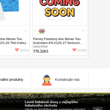
dres Wolves Tolu
Pánský Fotbalový dres Wolves Tolu
25-26 Třetí Krátký
Arokodare #14 2026-27 Venkovní
Krátký Rukáv
2422.97Kč
(2152)
(2136)
775.11Kč
alitní produkty
Kontaktujte nás
Levné fotbalové dresy z nejlepšího
fotbalového obchodu
Vítejte na Ahojfotbal.com, kompletní průvodce