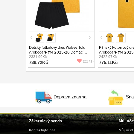
Dětský fotbalový dres Wolves Tolu
Pánský Fotbalový dre
Arokodare #14 2025-26 Domácí
Arokodare #14 2025
Krátký Rukáv (+ trenýrky)
2331.99Kč
Krátký Rukáv
2422.97Kč
(2271)
738.72Kč
775.11Kč
Doprava zdarma
Sna
Zákaznický servis
Můj úče
Kontaktujte nás
Můj účet