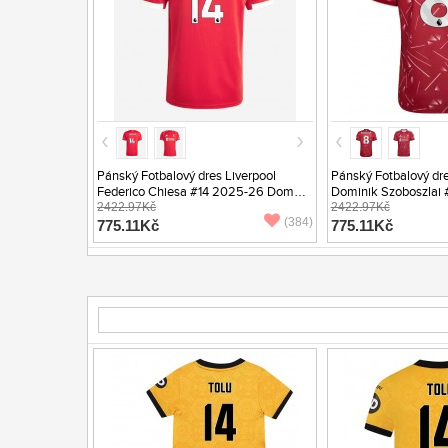
Pánský Fotbalový dres Liverpool
Pánský Fotbalový dre
Federico Chiesa #14 2025-26 Domácí
Dominik Szoboszlai
Krátký Rukáv
2422.97Kč
Domácí Krátký Ruká
2422.97Kč
(384)
775.11Kč
775.11Kč