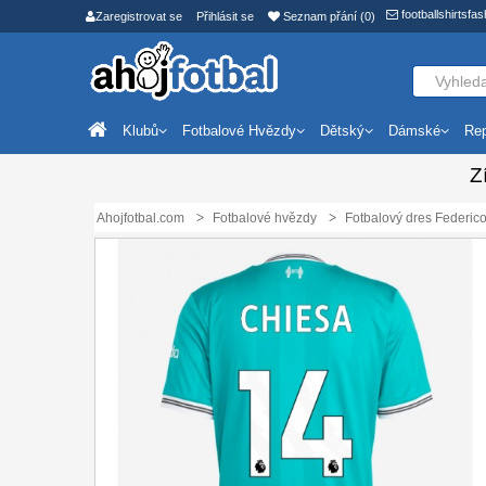
footballshirtsf
Zaregistrovat se
Přihlásit se
Seznam přání (0)
Klubů
Fotbalové Hvězdy
Dětský
Dámské
Rep
Z
Ahojfotbal.com
Fotbalové hvězdy
Fotbalový dres Federic