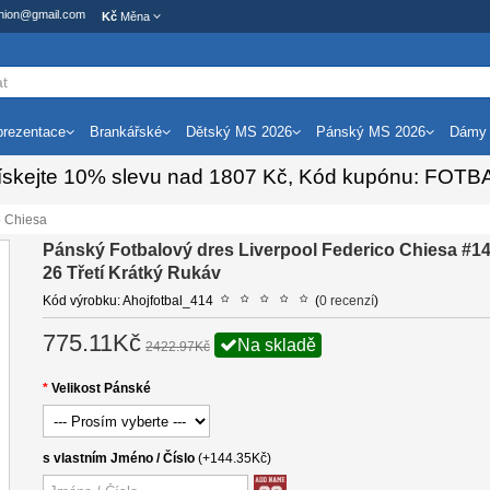
ashion@gmail.com
Kč
Měna
rezentace
Brankářské
Dětský MS 2026
Pánský MS 2026
Dámy
ískejte
10%
slevu nad
1807
Kč, Kód kupónu:
FOTB
o Chiesa
Pánský Fotbalový dres Liverpool Federico Chiesa #14
26 Třetí Krátký Rukáv
Kód výrobku: Ahojfotbal_414
(
0 recenzí
)
775.11Kč
Na skladě
2422.97Kč
Velikost Pánské
s vlastním Jméno / Číslo
(+144.35Kč)