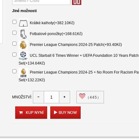
Jiné možnosti
Krátké kalhoty(+382.10Kč)
Fotbalové ponožky(+168.61Kč)
Premier League Champions 2024-25 Patch(+93.40Kč)
UCL Starball 6 Times Winner + UEFA Foundation 10 Years Patch
Set(+134.64Kč)
Premier League Champions 2024-25 + No Room For Racism Pa
Set(+132.22Kč)
MNOŽSTVÍ:
（445）
KUP NYNÍ
BUY NOW