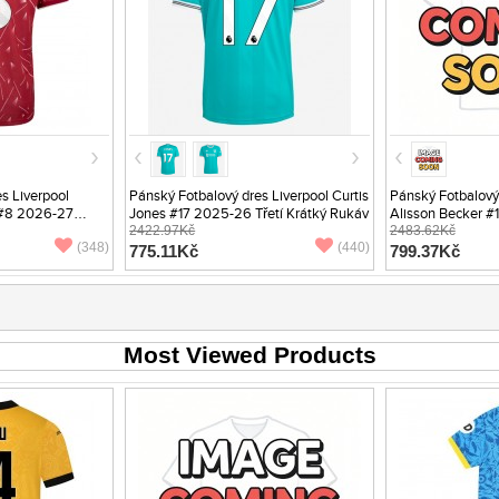
s Liverpool
Pánský Fotbalový dres Liverpool Curtis
Pánský Fotbalový 
 #8 2026-27
Jones #17 2025-26 Třetí Krátký Rukáv
Alisson Becker #
v
2422.97Kč
26 Venkovní Dlo
2483.62Kč
(348)
(440)
775.11Kč
799.37Kč
Most Viewed Products