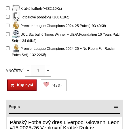
Krátké kalhoty(+382.10Kč)
Fotbalové ponožky(+168.61Kč)
Premier League Champions 2024-25 Patch(+93.40Kč)
UCL Starball 6 Times Winner + UEFA Foundation 10 Years Patch
Set(+134.64Kč)
Premier League Champions 2024-25 + No Room For Racism
Patch Set(+132.22Kč)
MNOŽSTVÍ:
Kup nyní
（423）
Popis
Pánský Fotbalový dres Liverpool Giovanni Leoni
#15 2025-26 Venkovní Krátký Rukáv