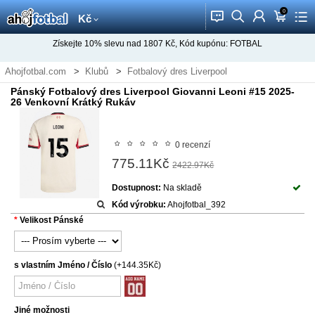
0
󰂱
󰂨
󰃳
󰃦
󰃖
Kč
Získejte
10%
slevu nad
1807
Kč, Kód kupónu:
FOTBAL
Ahojfotbal.com
Klubů
Fotbalový dres Liverpool
Pánský Fotbalový dres Liverpool Giovanni Leoni #15 2025-
26 Venkovní Krátký Rukáv
0 recenzí
775.11Kč
2422.97Kč
Dostupnost:
Na skladě
Kód výrobku:
Ahojfotbal_392
Velikost Pánské
s vlastním Jméno / Číslo
(+144.35Kč)
Jiné možnosti