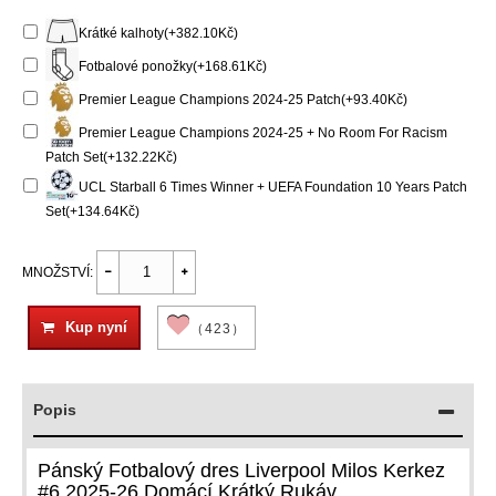
Krátké kalhoty(+382.10Kč)
Fotbalové ponožky(+168.61Kč)
Premier League Champions 2024-25 Patch(+93.40Kč)
Premier League Champions 2024-25 + No Room For Racism
Patch Set(+132.22Kč)
UCL Starball 6 Times Winner + UEFA Foundation 10 Years Patch
Set(+134.64Kč)
MNOŽSTVÍ:
Kup nyní
（423）
Popis
Pánský Fotbalový dres Liverpool Milos Kerkez
#6 2025-26 Domácí Krátký Rukáv