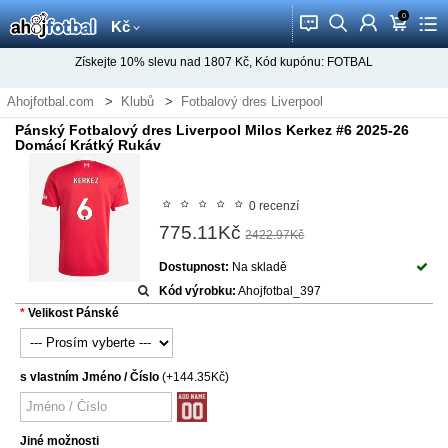
0
󰂱
󰂨
󰃳
󰃦
󰃖
Kč
Získejte
10%
slevu nad
1807
Kč, Kód kupónu:
FOTBAL
Ahojfotbal.com
Klubů
Fotbalový dres Liverpool
Pánský Fotbalový dres Liverpool Milos Kerkez #6 2025-26
Domácí Krátký Rukáv
0 recenzí
775.11Kč
2422.97Kč
Dostupnost:
Na skladě
Kód výrobku:
Ahojfotbal_397
Velikost Pánské
s vlastním Jméno / Číslo
(+144.35Kč)
Jiné možnosti