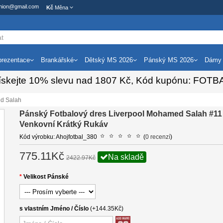
ashion@gmail.com
Kč
Měna
rezentace
Brankářské
Dětský MS 2026
Pánský MS 2026
Dámy
ískejte
10%
slevu nad
1807
Kč, Kód kupónu:
FOTB
d Salah
Pánský Fotbalový dres Liverpool Mohamed Salah #11
Venkovní Krátký Rukáv
Kód výrobku: Ahojfotbal_380
(
0 recenzí
)
775.11Kč
Na skladě
2422.97Kč
Velikost Pánské
s vlastním Jméno / Číslo
(+144.35Kč)