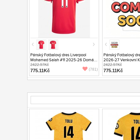
Pánský Fotbalový dres Liverpool
Pánský Fotbalový dre
Mohamed Salah #11 2025-26 Domácí
2026-27 Venkovní K
Krátký Rukáv
2422.97Kč
2422.97Kč
(781)
775.11Kč
775.11Kč