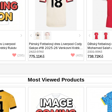
s Liverpool
Pánský Fotbalový dres Liverpool Cody
Dětský fotbalový 
rátký Rukáv
Gakpo #18 2025-26 Venkovní Krátký
Mohamed Salah 
Rukáv
2422.97Kč
Krátký Rukáv (+ t
2331.99Kč
(295)
(405)
775.11Kč
738.72Kč
Most Viewed Products