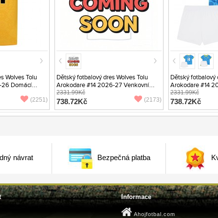
s Wolves Tolu
Dětský fotbalový dres Wolves Tolu
Dětský fotbalový 
-26 Domácí
Arokodare #14 2026-27 Venkovní
Arokodare #14 20
Krátký Rukáv (+ trenýrky)
2331.99Kč
Rukáv (+ trenýrky)
2331.99Kč
(2251)
(2173)
738.72Kč
738.72Kč
dný návrat
Bezpečná platba
Kv
t
Informace
Ahojfotbal.com