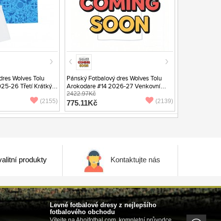
dres Wolves Tolu
Pánský Fotbalový dres Wolves Tolu
25-26 Třetí Krátký
Arokodare #14 2026-27 Venkovní
Krátký Rukáv
2422.97Kč
(2155)
(2139)
775.11Kč
alitní produkty
Kontaktujte nás
Levné fotbalové dresy z nejlepšího
fotbalového obchodu
Vítejte na Ahojfotbal.com, kompletní průvodce