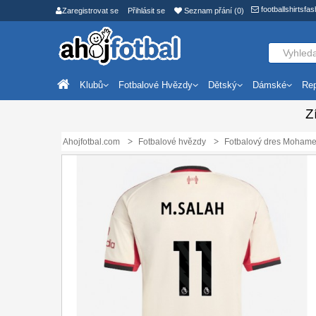
footballshirtsf
Zaregistrovat se
Přihlásit se
Seznam přání (0)
Klubů
Fotbalové Hvězdy
Dětský
Dámské
Rep
Z
Ahojfotbal.com
Fotbalové hvězdy
Fotbalový dres Mohame