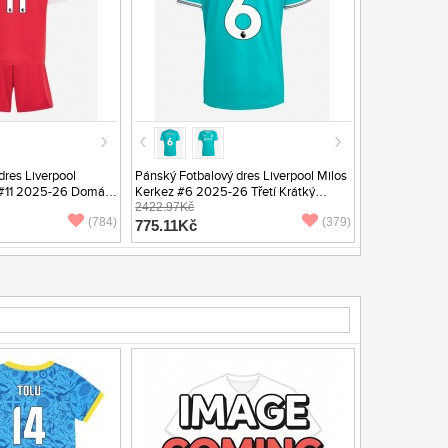
dres Liverpool
Pánský Fotbalový dres Liverpool Milos
#11 2025-26 Domácí
Kerkez #6 2025-26 Třetí Krátký
renýrky)
Rukáv
2422.97Kč
(784)
(379)
775.11Kč