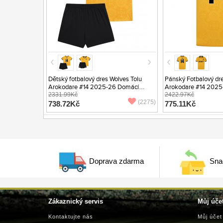
Dětský fotbalový dres Wolves Tolu
Pánský Fotbalový dre
Arokodare #14 2025-26 Domácí
Arokodare #14 2025
Krátký Rukáv (+ trenýrky)
2331.99Kč
Krátký Rukáv
2422.97Kč
(2275)
738.72Kč
775.11Kč
Doprava zdarma
Sna
Zákaznický servis
Můj úče
Kontaktujte nás
Můj účet