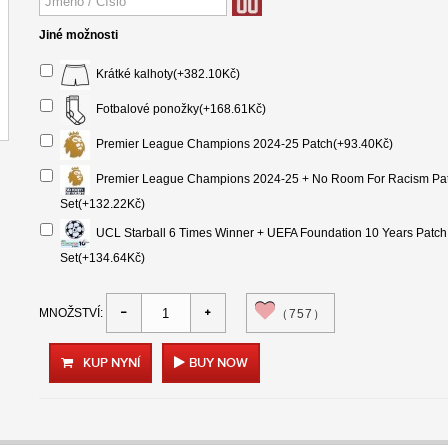
Jiné možnosti
Krátké kalhoty(+382.10Kč)
Fotbalové ponožky(+168.61Kč)
Premier League Champions 2024-25 Patch(+93.40Kč)
Premier League Champions 2024-25 + No Room For Racism Pa
Set(+132.22Kč)
UCL Starball 6 Times Winner + UEFA Foundation 10 Years Patch
Set(+134.64Kč)
MNOŽSTVÍ:
（757）
KUP NYNÍ
BUY NOW