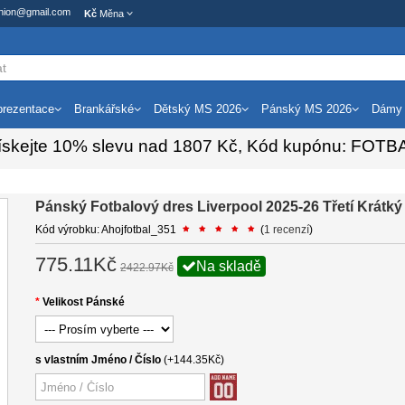
ashion@gmail.com
Kč
Měna
rezentace
Brankářské
Dětský MS 2026
Pánský MS 2026
Dámy
ískejte
10%
slevu nad
1807
Kč, Kód kupónu:
FOTB
Pánský Fotbalový dres Liverpool 2025-26 Třetí Krátk
Kód výrobku: Ahojfotbal_351
(
1 recenzí
)
775.11Kč
Na skladě
2422.97Kč
Velikost Pánské
s vlastním Jméno / Číslo
(+144.35Kč)