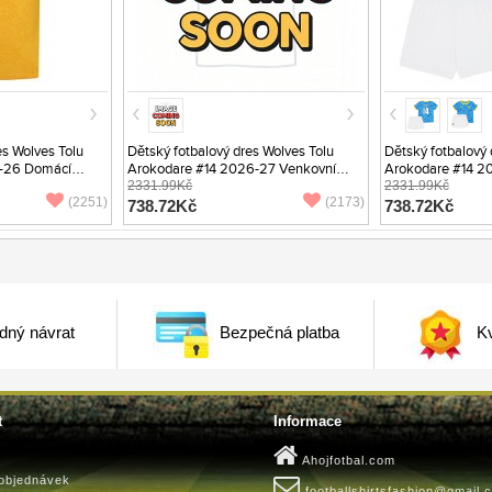
s Wolves Tolu
Dětský fotbalový dres Wolves Tolu
Dětský fotbalový 
-26 Domácí
Arokodare #14 2026-27 Venkovní
Arokodare #14 20
Krátký Rukáv (+ trenýrky)
2331.99Kč
Rukáv (+ trenýrky)
2331.99Kč
(2251)
(2173)
738.72Kč
738.72Kč
dný návrat
Bezpečná platba
Kv
t
Informace
Ahojfotbal.com
 objednávek
footballshirtsfashion@gmail.