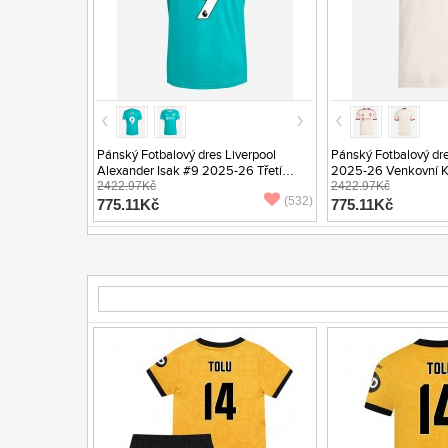
Pánský Fotbalový dres Liverpool
Pánský Fotbalový dre
Alexander Isak #9 2025-26 Třetí
2025-26 Venkovní K
Krátký Rukáv
2422.97Kč
2422.97Kč
(532)
775.11Kč
775.11Kč