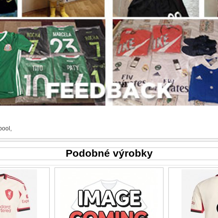
pool
,
Podobné výrobky