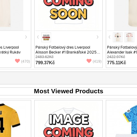
s Liverpool
Pánský Fotbalový dres Liverpool
Pánský Fotbalový 
rátký Rukáv
Alisson Becker #1 Brankářské 2025-
Alexander Isak 
26 Třetí Dlouhý Rukáv
2483.62Kč
Krátký Rukáv
2422.97Kč
(470)
(419)
799.37Kč
775.11Kč
Most Viewed Products