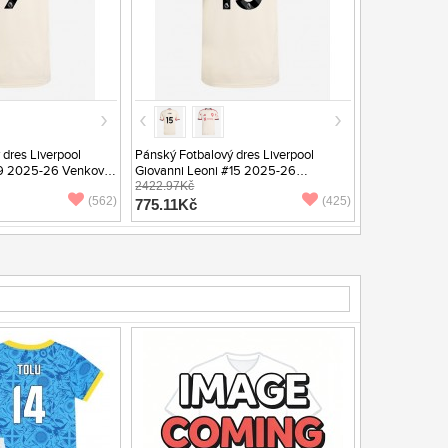
dres Liverpool
Pánský Fotbalový dres Liverpool
#9 2025-26 Venkovní
Giovanni Leoni #15 2025-26
Venkovní Krátký Rukáv
2422.97Kč
(562)
(425)
775.11Kč