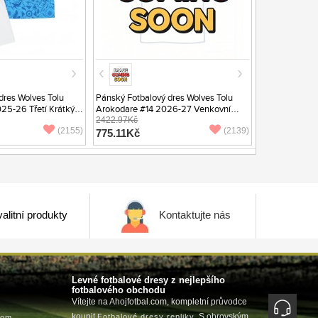
dres Wolves Tolu
Pánský Fotbalový dres Wolves Tolu
25-26 Třetí Krátký
Arokodare #14 2026-27 Venkovní
Krátký Rukáv
2422.97Kč
(2155)
(2139)
775.11Kč
alitní produkty
Kontaktujte nás
Levné fotbalové dresy z nejlepšího
fotbalového obchodu
Vítejte na Ahojfotbal.com, kompletní průvodce
koupit
. S obrovským
Fotbalové dresy repliky
com