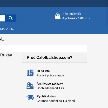
Nákupní košík
0 položek -
0.00Kč
 MS 2026
AL
ý Rukáv
Proč Czfotbalshop.com?
let na trhu
Poctivá práce s tradicí
Archivace zakázky
Doobjednání od 1 ks
Rychlé dodání
Garance dodání do 1-4 týdnů