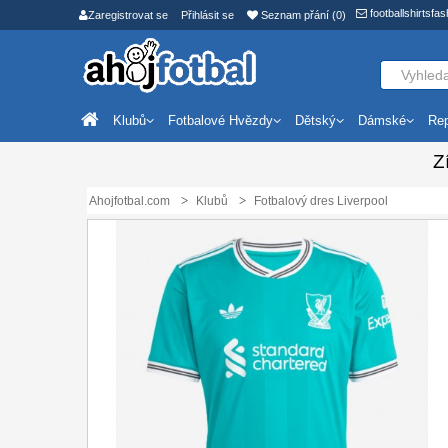
footballshirtsf
Zaregistrovat se
Přihlásit se
Seznam přání (0)
Klubů
Fotbalové Hvězdy
Dětský
Dámské
Rep
Z
Ahojfotbal.com
Klubů
Fotbalový dres Liverpool