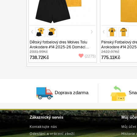
Dětský fotbalový dres Wolves Tolu
Pánský Fotbalový dre
Arokodare #14 2025-26 Domácí
Arokodare #14 2025
Krátký Rukáv (+ trenýrky)
2331.99Kč
Krátký Rukáv
2422.97Kč
(2275)
738.72Kč
775.11Kč
Doprava zdarma
Sna
Zákaznický servis
Můj úče
Kontaktujte nás
Můj účet
Odeslání a vrácení zboží
Historie