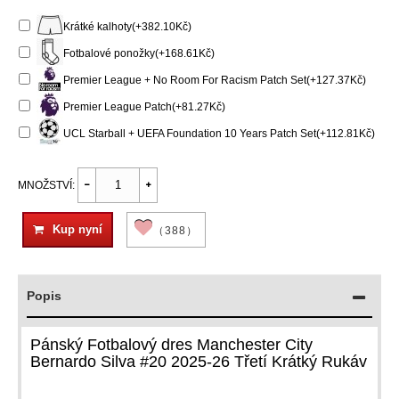
Krátké kalhoty(+382.10Kč)
Fotbalové ponožky(+168.61Kč)
Premier League + No Room For Racism Patch Set(+127.37Kč)
Premier League Patch(+81.27Kč)
UCL Starball + UEFA Foundation 10 Years Patch Set(+112.81Kč)
MNOŽSTVÍ:
Kup nyní
（388）
Popis
Pánský Fotbalový dres Manchester City
Bernardo Silva #20 2025-26 Třetí Krátký Rukáv