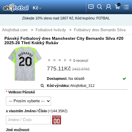
0
󰂱
󰂨
󰃳
󰃦
󰃖
Kč
Získejte
10%
slevu nad
1807
Kč, Kód kupónu:
FOTBAL
Ahojfotbal.com
Fotbalové hvězdy
Fotbalový dres Bernardo Silva
Pánský Fotbalový dres Manchester City Bernardo Silva #20
2025-26 Třetí Krátký Rukáv
0 recenzí
775.11Kč
2422.97Kč
Dostupnost:
Na skladě
Kód výrobku:
Ahojfotbal_312
Velikost Pánské
s vlastním Jméno / Číslo
(+144.35Kč)
Jiné možnosti