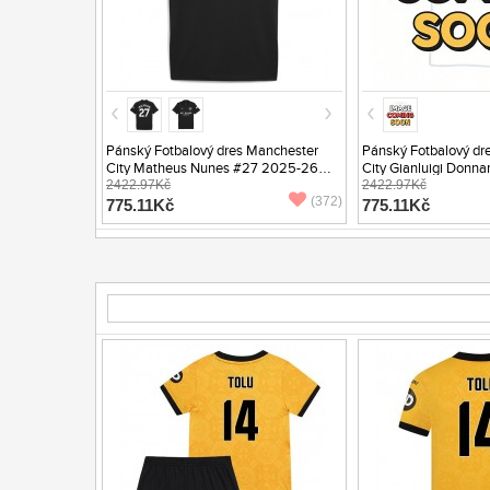
Pánský Fotbalový dres Manchester
Pánský Fotbalový dr
City Matheus Nunes #27 2025-26
City Gianluigi Don
Venkovní Krátký Rukáv
2422.97Kč
Brankářské 2025-26 
2422.97Kč
(372)
Rukáv
775.11Kč
775.11Kč