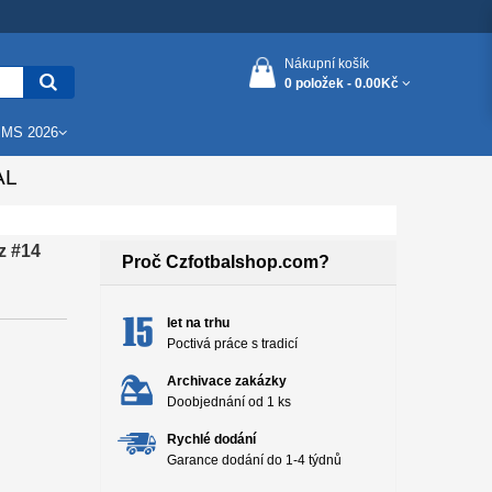
Nákupní košík
0 položek -
0.00Kč
 MS 2026
AL
z #14
Proč Czfotbalshop.com?
let na trhu
Poctivá práce s tradicí
Archivace zakázky
Doobjednání od 1 ks
Rychlé dodání
Garance dodání do 1-4 týdnů