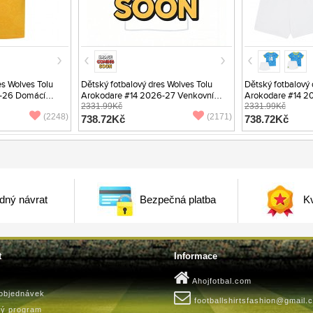
s Wolves Tolu
Dětský fotbalový dres Wolves Tolu
Dětský fotbalový 
-26 Domácí
Arokodare #14 2026-27 Venkovní
Arokodare #14 20
Krátký Rukáv (+ trenýrky)
2331.99Kč
Rukáv (+ trenýrky)
2331.99Kč
(2248)
(2171)
738.72Kč
738.72Kč
dný návrat
Bezpečná platba
Kv
t
Informace
Ahojfotbal.com
 objednávek
footballshirtsfashion@gmail.
ký program