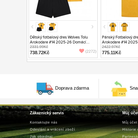
Dětský fotbalový dres Wolves Tolu
Pánský Fotbalový dre
Arokodare #14 2025-26 Domácí
Arokodare #14 2025
Krátký Rukáv (+ trenýrky)
2331.99Kč
Krátký Rukáv
2422.97Kč
(2272)
738.72Kč
775.11Kč
Doprava zdarma
Sna
Zákaznický servis
Můj úče
Kontaktujte nás
Můj účet
Odeslání a vrácení zboží
Historie
Jak objednat
Partnes