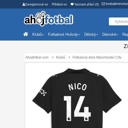
footballshirtsf
Zaregistrovat se
Přihlásit se
Seznam přání (0)
Klubů
Fotbalové Hvězdy
Dětský
Dámské
Rep
Z
Ahojfotbal.com
Klubů
Fotbalový dres Manchester City