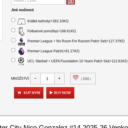
Jiné možnosti
Krátké kalhoty(+382.10Kč)
Fotbalové ponožky(+168.61Kč)
Premier League + No Room For Racism Patch Set(+127.37Kč)
Premier League Patch(+81.27Kč)
UCL Starball + UEFA Foundation 10 Years Patch Set(+112.81Kč)
MNOŽSTVÍ:
（390）
KUP NYNÍ
BUY NOW
er City Nico Gonzalez #14 2025-26 Venko