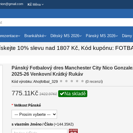
ashion@gmail.com
Kč
Měna
rezentace
Brankářské
Dětský MS 2026
Pánský MS 2026
Dámy
ískejte
10%
slevu nad
1807
Kč, Kód kupónu:
FOTB
Pánský Fotbalový dres Manchester City Nico Gonzale
2025-26 Venkovní Krátký Rukáv
Kód výrobku: Ahojfotbal_329
(
0 recenzí
)
775.11Kč
Na skladě
2422.97Kč
Velikost Pánské
s vlastním Jméno / Číslo
(+144.35Kč)