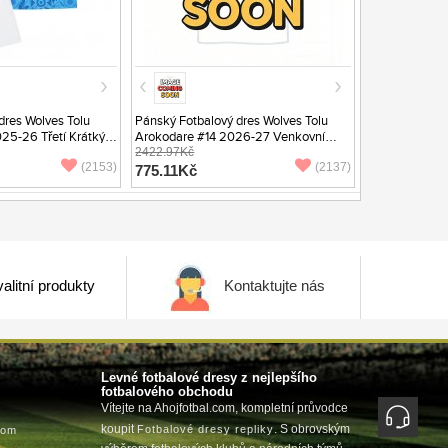
dres Wolves Tolu
Pánský Fotbalový dres Wolves Tolu
25-26 Třetí Krátký
Arokodare #14 2026-27 Venkovní
Krátký Rukáv
2422.97Kč
(2153)
(2137)
775.11Kč
alitní produkty
Kontaktujte nás
Levné fotbalové dresy z nejlepšího
fotbalového obchodu
Vítejte na Ahojfotbal.com, kompletní průvodce
koupit
. S obrovským
Fotbalové dresy repliky
com