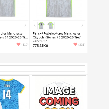
 dres Manchester
Pánský Fotbalový dres Manchester
nders #4 2025-26 Třetí
City John Stones #5 2025-26 Třetí
Krátký Rukáv
2422.97Kč
(410)
(331)
775.11Kč