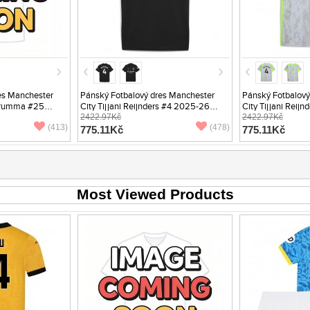
es Manchester
Pánský Fotbalový dres Manchester
Pánský Fotbalový
narumma #25
City Tijjani Reijnders #4 2025-26
City Tijjani Reij
Třetí Krátký
Venkovní Krátký Rukáv
2422.97Kč
Krátký Rukáv
2422.97Kč
(413)
(478)
775.11Kč
775.11Kč
Most Viewed Products