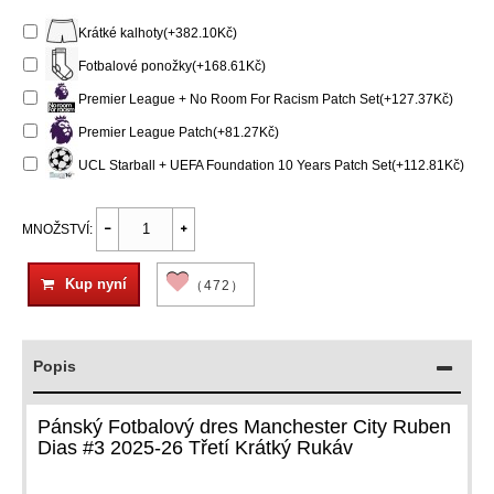
Krátké kalhoty(+382.10Kč)
Fotbalové ponožky(+168.61Kč)
Premier League + No Room For Racism Patch Set(+127.37Kč)
Premier League Patch(+81.27Kč)
UCL Starball + UEFA Foundation 10 Years Patch Set(+112.81Kč)
MNOŽSTVÍ:
Kup nyní
（472）
Popis
Pánský Fotbalový dres Manchester City Ruben
Dias #3 2025-26 Třetí Krátký Rukáv