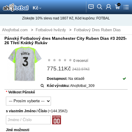
0
󰂱
󰂨
󰃳
󰃦
󰃖
Kč
Získejte
10%
slevu nad
1807
Kč, Kód kupónu:
FOTBAL
Ahojfotbal.com
Fotbalové hvězdy
Fotbalový Dres Ruben Dias
Pánský Fotbalový dres Manchester City Ruben Dias #3 2025-
26 Třetí Krátký Rukáv
0 recenzí
775.11Kč
2422.97Kč
Dostupnost:
Na skladě
Kód výrobku:
Ahojfotbal_309
Velikost Pánské
s vlastním Jméno / Číslo
(+144.35Kč)
Jiné možnosti